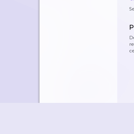
S
P
De
r
c