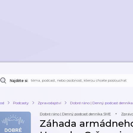
Najděte si:
od
Podcasty
Zpravodajství
Dobré ráno | Denný podcast denník
Dobré ráno | Denný podcast denníka SME
Zpravo
Záhada armádneho