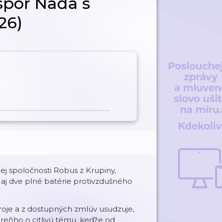
spor Naďa s
26)
ej spoločnosti Robus z Krupiny,
aj dve plné batérie protivzdušného
roje a z dostupných zmlúv usudzuje,
reňho o citlivú tému, keďže od