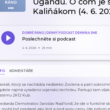
Ugandu. O čom je 
Kaliňákom (4. 6. 20
DOBRÉ RÁNO | DENNÝ PODCAST DENNÍKA SME
Poslechněte si podcast
4. 6. 2026
29 min
NFO
KOMENTÁŘE
areáli, ktorý sa nachádza neďaleko Zvolena a patrí súkromn
jdete najmä vyradenú vojenskú techniku. Parkujú tam však 
ystému 2K12 Kub.
edseda Demokratov Jaroslav Naď tvrdí, že ide o funkčné st
 mohli byť predané ako šrot a pod svoju cenu. Ide pritom p