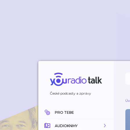
České podcasty a zprávy
Úv
PRO TEBE
AUDIOKNIHY