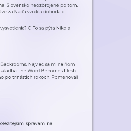
chal Slovensko neozbrojené po tom,
práve za Naďa vznikla dohoda o
vysvetlenia? O To sa pýta Nikola
e Backrooms. Najviac sa mi na ňom
la skladba The Word Becomes Flesh.
o po trinástich rokoch. Pomenovali
ôležitejšími správami na