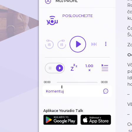
MŮJ PROFIL
Ro
čo
POSLOUCHEJTE
k
Čo
Š
Z
O
Vč
1.00
×
pá
Id
00:00
00:00
h
Komentuj
–
V
Aplikace Youradio Talk
–
Od
⁠⁠⁠⁠⁠⁠⁠⁠⁠⁠⁠⁠⁠⁠⁠⁠⁠⁠⁠⁠⁠⁠⁠⁠⁠⁠⁠⁠⁠⁠⁠⁠⁠⁠⁠⁠⁠⁠⁠⁠⁠⁠⁠⁠⁠⁠⁠⁠⁠⁠⁠⁠⁠