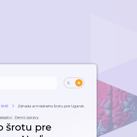
a SME
Záhada armádneho šrotu pre Ugandu. O čom j...
dajství
,
Denní zprávy
 šrotu pre