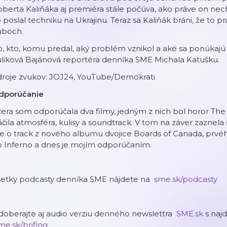
berta Kaliňáka aj premiéra stále počúva, ako práve on ne
 poslal techniku na Ukrajinu. Teraz sa Kaliňák bráni, že to 
uboch.
, kto, komu predal, aký problém vznikol a aké sa ponúkajú 
uliková Bajánová reportéra denníka SME Michala Katušku.
droje zvukov: JOJ24, YouTube/Demokrati
dporúčanie
era som odporúčala dva filmy, jedným z nich bol horor Th
čila atmosféra, kulisy a soundtrack. V tom na záver zazne
e o track z nového albumu dvojice Boards of Canada, prvéh
o Inferno a dnes je mojím odporúčaním.
šetky podcasty denníka SME nájdete na
⁠⁠⁠⁠⁠⁠⁠⁠⁠⁠⁠⁠⁠⁠⁠⁠⁠⁠⁠⁠⁠⁠⁠⁠⁠⁠⁠⁠⁠⁠⁠⁠⁠⁠⁠⁠⁠⁠⁠⁠⁠⁠⁠⁠⁠⁠⁠⁠⁠⁠⁠⁠⁠⁠⁠⁠⁠⁠⁠⁠⁠⁠⁠⁠⁠⁠⁠⁠⁠⁠⁠⁠⁠⁠⁠⁠⁠⁠⁠⁠⁠⁠⁠⁠⁠⁠⁠⁠⁠⁠⁠⁠⁠⁠⁠⁠⁠⁠⁠⁠⁠⁠⁠⁠⁠⁠⁠⁠⁠⁠⁠⁠⁠⁠⁠⁠⁠⁠⁠⁠⁠⁠⁠⁠⁠⁠⁠⁠⁠⁠⁠⁠⁠⁠⁠⁠⁠⁠⁠⁠⁠⁠⁠⁠⁠⁠⁠⁠⁠⁠⁠⁠⁠⁠⁠⁠⁠⁠⁠⁠⁠⁠⁠⁠⁠⁠⁠⁠⁠⁠⁠⁠⁠⁠⁠⁠⁠⁠⁠⁠⁠⁠⁠⁠⁠⁠⁠⁠⁠⁠⁠⁠⁠⁠⁠⁠⁠⁠⁠⁠⁠⁠⁠⁠⁠⁠⁠⁠⁠⁠⁠⁠⁠⁠⁠⁠⁠⁠⁠⁠⁠⁠⁠⁠⁠⁠⁠⁠⁠⁠⁠⁠⁠⁠⁠⁠⁠⁠⁠⁠⁠⁠⁠⁠⁠⁠⁠⁠⁠⁠⁠⁠⁠⁠⁠⁠⁠⁠⁠⁠⁠⁠⁠⁠⁠⁠⁠⁠⁠⁠⁠⁠⁠⁠⁠⁠⁠⁠⁠⁠⁠⁠⁠⁠⁠⁠⁠⁠⁠⁠⁠⁠⁠⁠⁠⁠⁠⁠⁠⁠⁠⁠⁠⁠⁠⁠⁠⁠⁠⁠⁠⁠⁠⁠⁠⁠⁠⁠⁠⁠⁠⁠⁠⁠⁠⁠⁠⁠⁠⁠⁠⁠⁠⁠⁠⁠⁠⁠⁠⁠⁠⁠⁠⁠⁠⁠⁠⁠⁠⁠⁠ sme.sk/podcasty⁠⁠⁠⁠⁠⁠⁠⁠⁠⁠⁠⁠⁠⁠⁠⁠⁠⁠⁠⁠⁠⁠⁠⁠⁠⁠⁠⁠⁠⁠⁠⁠⁠⁠⁠⁠⁠⁠⁠⁠⁠⁠⁠⁠⁠⁠⁠⁠⁠⁠⁠⁠⁠⁠⁠⁠⁠⁠⁠⁠⁠⁠⁠⁠⁠⁠⁠⁠⁠⁠⁠⁠⁠⁠⁠⁠⁠⁠⁠⁠⁠⁠⁠⁠⁠⁠⁠⁠⁠⁠⁠⁠⁠⁠⁠⁠⁠⁠⁠⁠⁠⁠⁠⁠⁠⁠⁠⁠⁠⁠⁠⁠⁠⁠⁠⁠⁠⁠⁠⁠⁠⁠⁠⁠⁠⁠⁠⁠⁠⁠⁠⁠⁠⁠⁠⁠⁠⁠⁠⁠⁠⁠⁠⁠⁠⁠⁠⁠⁠⁠⁠⁠⁠⁠⁠⁠⁠⁠⁠⁠⁠⁠⁠⁠⁠⁠⁠⁠⁠⁠⁠⁠⁠⁠⁠⁠⁠⁠⁠⁠⁠⁠⁠⁠⁠⁠⁠⁠⁠⁠⁠⁠⁠⁠⁠⁠⁠⁠⁠⁠⁠⁠⁠⁠⁠⁠⁠⁠⁠⁠⁠⁠⁠⁠⁠⁠⁠⁠⁠⁠⁠⁠⁠⁠⁠⁠⁠⁠⁠⁠⁠⁠⁠⁠⁠⁠⁠⁠⁠⁠⁠⁠⁠⁠⁠⁠⁠⁠⁠⁠⁠⁠⁠⁠⁠⁠⁠⁠⁠⁠⁠⁠⁠⁠⁠⁠⁠⁠⁠⁠⁠⁠⁠⁠⁠⁠⁠⁠⁠⁠⁠⁠⁠⁠⁠⁠⁠⁠⁠⁠⁠⁠⁠⁠⁠⁠⁠⁠⁠⁠⁠⁠⁠⁠⁠⁠⁠⁠⁠⁠⁠⁠⁠⁠⁠⁠⁠⁠⁠⁠⁠⁠⁠⁠⁠⁠⁠⁠⁠⁠⁠⁠⁠⁠⁠⁠⁠⁠⁠⁠⁠⁠⁠⁠⁠⁠⁠⁠⁠⁠⁠
oberajte aj audio verziu denného newslettra
⁠⁠⁠⁠⁠⁠⁠⁠⁠⁠⁠⁠⁠⁠⁠⁠⁠⁠⁠⁠⁠⁠⁠⁠⁠⁠⁠⁠⁠⁠⁠⁠⁠⁠⁠⁠⁠⁠⁠⁠⁠⁠⁠⁠⁠⁠⁠⁠⁠⁠⁠⁠⁠⁠⁠⁠⁠⁠⁠⁠⁠⁠⁠⁠⁠⁠⁠⁠⁠⁠⁠⁠⁠⁠⁠⁠⁠⁠⁠⁠⁠⁠⁠⁠⁠⁠⁠⁠⁠⁠⁠⁠⁠⁠⁠⁠⁠⁠⁠⁠⁠⁠⁠⁠⁠⁠⁠⁠⁠⁠⁠⁠⁠⁠⁠⁠⁠⁠⁠⁠⁠⁠⁠⁠⁠⁠⁠⁠⁠⁠⁠⁠⁠⁠⁠⁠⁠⁠⁠⁠⁠⁠⁠⁠⁠⁠⁠⁠⁠⁠⁠⁠⁠⁠⁠⁠⁠⁠⁠⁠⁠⁠⁠⁠⁠⁠⁠⁠⁠⁠⁠⁠⁠⁠⁠⁠⁠⁠⁠⁠⁠⁠⁠⁠⁠⁠⁠⁠⁠⁠⁠⁠⁠⁠⁠⁠⁠⁠⁠⁠⁠⁠⁠⁠⁠⁠⁠⁠⁠⁠⁠⁠⁠⁠⁠⁠⁠⁠⁠⁠⁠⁠⁠⁠⁠⁠⁠⁠⁠⁠⁠⁠⁠⁠⁠⁠⁠⁠⁠⁠⁠⁠⁠⁠⁠⁠⁠⁠⁠⁠⁠⁠⁠⁠⁠⁠⁠⁠⁠⁠⁠⁠⁠⁠⁠⁠⁠⁠⁠⁠⁠⁠⁠⁠⁠⁠⁠⁠⁠⁠⁠⁠⁠⁠⁠⁠⁠⁠⁠⁠⁠⁠⁠⁠⁠⁠⁠⁠⁠⁠⁠⁠⁠⁠⁠⁠⁠⁠⁠⁠⁠⁠⁠⁠⁠⁠⁠⁠⁠⁠⁠⁠⁠⁠⁠⁠⁠⁠⁠⁠⁠⁠⁠⁠⁠⁠⁠⁠⁠⁠⁠⁠⁠⁠⁠⁠⁠⁠⁠⁠⁠ SME.sk⁠⁠⁠⁠⁠⁠⁠⁠⁠⁠⁠⁠⁠⁠⁠⁠⁠⁠⁠⁠⁠⁠⁠⁠⁠⁠⁠⁠⁠⁠⁠⁠⁠⁠⁠⁠⁠⁠⁠⁠⁠⁠⁠⁠⁠⁠⁠⁠⁠⁠⁠⁠⁠⁠⁠⁠⁠⁠⁠⁠⁠⁠⁠⁠⁠⁠⁠⁠⁠⁠⁠⁠⁠⁠⁠⁠⁠⁠⁠⁠⁠⁠⁠⁠⁠⁠⁠⁠⁠⁠⁠⁠⁠⁠⁠⁠⁠⁠⁠⁠⁠⁠⁠⁠⁠⁠⁠⁠⁠⁠⁠⁠⁠⁠⁠⁠⁠⁠⁠⁠⁠⁠⁠⁠⁠⁠⁠⁠⁠⁠⁠⁠⁠⁠⁠⁠⁠⁠⁠⁠⁠⁠⁠⁠⁠⁠⁠⁠⁠⁠⁠⁠⁠⁠⁠⁠⁠⁠⁠⁠⁠⁠⁠⁠⁠⁠⁠⁠⁠⁠⁠⁠⁠⁠⁠⁠⁠⁠⁠⁠⁠⁠⁠⁠⁠⁠⁠⁠⁠⁠⁠⁠⁠⁠⁠⁠⁠⁠⁠⁠⁠⁠⁠⁠⁠⁠⁠⁠⁠⁠⁠⁠⁠⁠⁠⁠⁠⁠⁠⁠⁠⁠⁠⁠⁠⁠⁠⁠⁠⁠⁠⁠⁠⁠⁠⁠⁠⁠⁠⁠⁠⁠⁠⁠⁠⁠⁠⁠⁠⁠⁠⁠⁠⁠⁠⁠⁠⁠⁠⁠⁠⁠⁠⁠⁠⁠⁠⁠⁠⁠⁠⁠⁠⁠⁠⁠⁠⁠⁠⁠⁠⁠⁠⁠⁠⁠⁠⁠⁠⁠⁠⁠⁠⁠⁠⁠⁠⁠⁠⁠⁠⁠⁠⁠⁠⁠⁠⁠⁠⁠⁠⁠⁠⁠⁠⁠⁠⁠⁠⁠⁠⁠⁠⁠⁠⁠⁠⁠⁠⁠⁠⁠⁠⁠⁠⁠⁠⁠⁠⁠⁠⁠⁠⁠⁠⁠⁠⁠⁠⁠⁠
s najd
⁠⁠⁠⁠⁠⁠⁠⁠⁠⁠⁠⁠⁠⁠⁠⁠⁠⁠⁠⁠⁠⁠⁠⁠⁠⁠⁠⁠⁠⁠⁠⁠⁠⁠⁠⁠⁠⁠⁠⁠⁠⁠⁠⁠⁠⁠⁠⁠⁠⁠⁠⁠⁠⁠⁠⁠⁠⁠⁠⁠⁠⁠⁠⁠⁠⁠⁠⁠⁠⁠⁠⁠⁠⁠⁠⁠⁠⁠⁠⁠⁠⁠⁠⁠⁠⁠⁠⁠⁠⁠⁠⁠⁠⁠⁠⁠⁠⁠⁠⁠⁠⁠⁠⁠⁠⁠⁠⁠⁠⁠⁠⁠⁠⁠⁠⁠⁠⁠⁠⁠⁠⁠⁠⁠⁠⁠⁠⁠⁠⁠⁠⁠⁠⁠⁠⁠⁠⁠⁠⁠⁠⁠⁠⁠⁠⁠⁠⁠⁠⁠⁠⁠⁠⁠⁠⁠⁠⁠⁠⁠⁠⁠⁠⁠⁠⁠⁠⁠⁠⁠⁠⁠⁠⁠⁠⁠⁠⁠⁠⁠⁠⁠⁠⁠⁠⁠⁠⁠⁠⁠⁠⁠⁠⁠⁠⁠⁠⁠⁠⁠⁠⁠⁠⁠⁠⁠⁠⁠⁠⁠⁠⁠⁠⁠⁠⁠⁠⁠⁠⁠⁠⁠⁠⁠⁠⁠⁠⁠⁠⁠⁠⁠⁠⁠⁠⁠⁠⁠⁠⁠⁠⁠⁠⁠⁠⁠⁠⁠⁠⁠⁠⁠⁠⁠⁠⁠⁠⁠⁠⁠⁠⁠⁠⁠⁠⁠⁠⁠⁠⁠⁠⁠⁠⁠⁠⁠⁠⁠⁠⁠⁠⁠⁠⁠⁠⁠⁠⁠⁠⁠⁠⁠⁠⁠⁠⁠⁠⁠ sme.sk/brifing