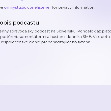
ee
omnystudio.com/listener
for privacy information.
opis podcastu
nný spravodajský podcast na Slovensku. Pondelok až piatok
eportérmi, komentátormi a hosťami denníka SME. V sobotu
elospoločenské dianie predchádzajúceho týždňa.