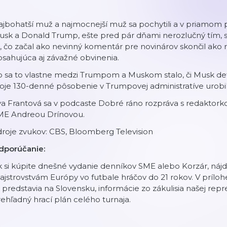
jbohatší muž a najmocnejší muž sa pochytili a v priamom pr
sk a Donald Trump, ešte pred pár dňami nerozlučný tím, s
, čo začal ako nevinný komentár pre novinárov skončil ako r
sahujúca aj závažné obvinenia.
 sa to vlastne medzi Trumpom a Muskom stalo, či Musk def
oje 130-denné pôsobenie v Trumpovej administratíve urobi
va Frantová sa v podcaste Dobré ráno rozpráva s redaktor
ME Andreou Drínovou.
roje zvukov: CBS, Bloomberg Television
dporúčanie:
 si kúpite dnešné vydanie denníkov SME alebo Korzár, nájd
jstrovstvám Európy vo futbale hráčov do 21 rokov. V príloh
 predstavia na Slovensku, informácie zo zákulisia našej repr
ehľadný hrací plán celého turnaja.