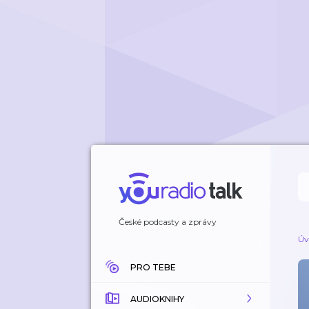
České podcasty a zprávy
Úv
PRO TEBE
AUDIOKNIHY