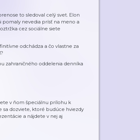
enose to sledoval celý svet. Elon
i pomaly nevedia prísť na meno a
oztržka cez sociálne siete
initívne odchádza a čo vlastne za
l?
kou zahraničného oddelenia denníka
ete v ňom špeciálnu prílohu k
e sa dozviete, ktoré budúce hviezdy
ezentácie a nájdete v nej aj