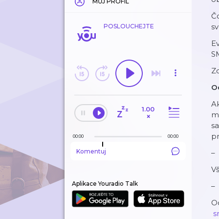
MŮJ PROFIL
Čo
sv
POSLOUCHEJTE
E
S
Zd
O
Ak
1.00
ma
×
sa
pr
00:00
00:00
Komentuj
–
V
Aplikace Youradio Talk
–
Od
⁠⁠⁠⁠⁠⁠⁠⁠⁠⁠⁠⁠⁠⁠⁠⁠⁠⁠⁠⁠⁠⁠⁠⁠⁠⁠⁠⁠⁠⁠⁠⁠⁠⁠⁠⁠⁠⁠⁠⁠⁠⁠⁠⁠⁠⁠⁠⁠⁠⁠⁠⁠⁠⁠⁠⁠⁠⁠⁠⁠⁠⁠⁠⁠⁠⁠⁠⁠⁠⁠⁠⁠⁠⁠⁠⁠⁠⁠⁠⁠⁠⁠⁠⁠⁠⁠⁠⁠⁠⁠⁠⁠⁠⁠⁠⁠⁠⁠⁠⁠⁠⁠⁠⁠⁠⁠⁠⁠⁠⁠⁠⁠