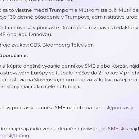
 sa to vlastne medzi Trumpom a Muskom stalo, či Musk def
oje 130-denné pôsobenie v Trumpovej administratíve urobi
va Frantová sa v podcaste Dobré ráno rozpráva s redaktor
ME Andreou Drínovou.
roje zvukov: CBS, Bloomberg Television
dporúčanie:
 si kúpite dnešné vydanie denníkov SME alebo Korzár, nájd
jstrovstvám Európy vo futbale hráčov do 21 rokov. V príloh
 predstavia na Slovensku, informácie zo zákulisia našej repr
ehľadný hrací plán celého turnaja.
šetky podcasty denníka SME nájdete na
⁠⁠⁠⁠⁠⁠⁠⁠⁠⁠⁠⁠⁠⁠⁠⁠⁠⁠⁠⁠⁠⁠⁠⁠⁠⁠⁠⁠⁠⁠⁠⁠⁠⁠⁠⁠⁠⁠⁠⁠⁠⁠⁠⁠⁠⁠⁠⁠⁠⁠⁠⁠⁠⁠⁠⁠⁠⁠⁠⁠⁠⁠⁠⁠⁠⁠⁠⁠⁠⁠⁠⁠⁠⁠⁠⁠⁠⁠⁠⁠⁠⁠⁠⁠⁠⁠⁠⁠⁠⁠⁠⁠⁠⁠⁠⁠⁠⁠⁠⁠⁠⁠⁠⁠⁠⁠⁠⁠⁠⁠⁠⁠⁠⁠⁠⁠⁠⁠⁠⁠⁠⁠⁠⁠⁠⁠⁠⁠⁠⁠⁠⁠⁠⁠⁠⁠⁠⁠⁠⁠⁠⁠⁠⁠⁠⁠⁠⁠⁠⁠⁠⁠⁠⁠⁠⁠⁠⁠⁠⁠⁠⁠⁠⁠⁠⁠⁠⁠⁠⁠⁠⁠⁠⁠⁠⁠⁠⁠⁠⁠⁠⁠⁠⁠⁠⁠⁠⁠⁠⁠⁠⁠⁠⁠⁠⁠⁠⁠⁠⁠⁠⁠⁠⁠⁠⁠⁠⁠⁠⁠⁠⁠⁠⁠⁠⁠⁠⁠⁠⁠⁠⁠⁠⁠⁠⁠⁠⁠⁠⁠⁠⁠⁠⁠⁠⁠⁠⁠⁠⁠⁠⁠⁠⁠⁠⁠⁠⁠⁠⁠⁠⁠⁠⁠⁠⁠⁠⁠⁠⁠⁠⁠⁠⁠⁠⁠⁠⁠⁠⁠⁠⁠⁠⁠⁠⁠⁠⁠⁠⁠⁠⁠⁠⁠⁠⁠⁠⁠⁠⁠⁠⁠⁠⁠⁠⁠⁠⁠⁠⁠⁠⁠⁠⁠⁠⁠⁠⁠⁠⁠⁠⁠⁠⁠⁠⁠⁠⁠⁠⁠⁠⁠⁠⁠⁠⁠⁠⁠⁠⁠⁠⁠⁠⁠⁠⁠⁠⁠⁠⁠⁠⁠⁠⁠⁠⁠⁠⁠⁠⁠⁠⁠⁠⁠⁠⁠⁠⁠⁠⁠⁠⁠⁠⁠⁠⁠⁠⁠⁠⁠⁠⁠⁠⁠⁠⁠⁠⁠⁠⁠⁠⁠⁠⁠⁠⁠⁠⁠⁠⁠⁠⁠⁠⁠⁠⁠⁠⁠⁠⁠⁠⁠⁠⁠⁠⁠⁠⁠⁠⁠⁠⁠⁠⁠⁠⁠⁠⁠⁠⁠⁠⁠⁠⁠⁠⁠⁠⁠⁠⁠⁠⁠⁠ sme.sk/podcasty⁠⁠⁠⁠⁠⁠⁠⁠⁠⁠⁠⁠⁠⁠⁠⁠⁠⁠⁠⁠⁠⁠⁠⁠⁠⁠⁠⁠⁠⁠⁠⁠⁠⁠⁠⁠⁠⁠⁠⁠⁠⁠⁠⁠⁠⁠⁠⁠⁠⁠⁠⁠⁠⁠⁠⁠⁠⁠⁠⁠⁠⁠⁠⁠⁠⁠⁠⁠⁠⁠⁠⁠⁠⁠⁠⁠⁠⁠⁠⁠⁠⁠⁠⁠⁠⁠⁠⁠⁠⁠⁠⁠⁠⁠⁠⁠⁠⁠⁠⁠⁠⁠⁠⁠⁠⁠⁠⁠⁠⁠⁠⁠⁠⁠⁠⁠⁠⁠⁠⁠⁠⁠⁠⁠⁠⁠⁠⁠⁠⁠⁠⁠⁠⁠⁠⁠⁠⁠⁠⁠⁠⁠⁠⁠⁠⁠⁠⁠⁠⁠⁠⁠⁠⁠⁠⁠⁠⁠⁠⁠⁠⁠⁠⁠⁠⁠⁠⁠⁠⁠⁠⁠⁠⁠⁠⁠⁠⁠⁠⁠⁠⁠⁠⁠⁠⁠⁠⁠⁠⁠⁠⁠⁠⁠⁠⁠⁠⁠⁠⁠⁠⁠⁠⁠⁠⁠⁠⁠⁠⁠⁠⁠⁠⁠⁠⁠⁠⁠⁠⁠⁠⁠⁠⁠⁠⁠⁠⁠⁠⁠⁠⁠⁠⁠⁠⁠⁠⁠⁠⁠⁠⁠⁠⁠⁠⁠⁠⁠⁠⁠⁠⁠⁠⁠⁠⁠⁠⁠⁠⁠⁠⁠⁠⁠⁠⁠⁠⁠⁠⁠⁠⁠⁠⁠⁠⁠⁠⁠⁠⁠⁠⁠⁠⁠⁠⁠⁠⁠⁠⁠⁠⁠⁠⁠⁠⁠⁠⁠⁠⁠⁠⁠⁠⁠⁠⁠⁠⁠⁠⁠⁠⁠⁠⁠⁠⁠⁠⁠⁠⁠⁠⁠⁠⁠⁠⁠⁠⁠⁠⁠⁠⁠⁠⁠⁠⁠⁠⁠⁠⁠⁠⁠⁠⁠⁠⁠⁠⁠⁠⁠⁠⁠⁠⁠⁠⁠⁠⁠⁠⁠⁠⁠⁠⁠⁠⁠⁠⁠⁠⁠⁠⁠⁠⁠⁠⁠⁠⁠⁠⁠⁠⁠⁠⁠⁠⁠⁠⁠⁠⁠⁠⁠⁠⁠⁠⁠⁠⁠⁠⁠⁠⁠⁠⁠⁠⁠⁠⁠⁠⁠⁠⁠⁠⁠⁠⁠⁠⁠⁠⁠⁠⁠⁠⁠⁠⁠⁠⁠⁠⁠⁠⁠⁠
oberajte aj audio verziu denného newslettra
⁠⁠⁠⁠⁠⁠⁠⁠⁠⁠⁠⁠⁠⁠⁠⁠⁠⁠⁠⁠⁠⁠⁠⁠⁠⁠⁠⁠⁠⁠⁠⁠⁠⁠⁠⁠⁠⁠⁠⁠⁠⁠⁠⁠⁠⁠⁠⁠⁠⁠⁠⁠⁠⁠⁠⁠⁠⁠⁠⁠⁠⁠⁠⁠⁠⁠⁠⁠⁠⁠⁠⁠⁠⁠⁠⁠⁠⁠⁠⁠⁠⁠⁠⁠⁠⁠⁠⁠⁠⁠⁠⁠⁠⁠⁠⁠⁠⁠⁠⁠⁠⁠⁠⁠⁠⁠⁠⁠⁠⁠⁠⁠⁠⁠⁠⁠⁠⁠⁠⁠⁠⁠⁠⁠⁠⁠⁠⁠⁠⁠⁠⁠⁠⁠⁠⁠⁠⁠⁠⁠⁠⁠⁠⁠⁠⁠⁠⁠⁠⁠⁠⁠⁠⁠⁠⁠⁠⁠⁠⁠⁠⁠⁠⁠⁠⁠⁠⁠⁠⁠⁠⁠⁠⁠⁠⁠⁠⁠⁠⁠⁠⁠⁠⁠⁠⁠⁠⁠⁠⁠⁠⁠⁠⁠⁠⁠⁠⁠⁠⁠⁠⁠⁠⁠⁠⁠⁠⁠⁠⁠⁠⁠⁠⁠⁠⁠⁠⁠⁠⁠⁠⁠⁠⁠⁠⁠⁠⁠⁠⁠⁠⁠⁠⁠⁠⁠⁠⁠⁠⁠⁠⁠⁠⁠⁠⁠⁠⁠⁠⁠⁠⁠⁠⁠⁠⁠⁠⁠⁠⁠⁠⁠⁠⁠⁠⁠⁠⁠⁠⁠⁠⁠⁠⁠⁠⁠⁠⁠⁠⁠⁠⁠⁠⁠⁠⁠⁠⁠⁠⁠⁠⁠⁠⁠⁠⁠⁠⁠⁠⁠⁠⁠⁠⁠⁠⁠⁠⁠⁠⁠⁠⁠⁠⁠⁠⁠⁠⁠⁠⁠⁠⁠⁠⁠⁠⁠⁠⁠⁠⁠⁠⁠⁠⁠⁠⁠⁠⁠⁠⁠⁠⁠⁠⁠⁠⁠⁠⁠⁠⁠⁠⁠⁠⁠⁠⁠⁠⁠⁠⁠⁠⁠⁠⁠⁠⁠⁠⁠⁠⁠⁠⁠⁠⁠⁠⁠⁠⁠⁠⁠⁠⁠⁠⁠⁠⁠⁠⁠⁠⁠⁠⁠⁠⁠⁠⁠⁠⁠⁠⁠⁠⁠⁠⁠⁠⁠⁠⁠⁠⁠⁠⁠⁠⁠⁠⁠⁠⁠⁠⁠⁠⁠⁠⁠⁠⁠⁠⁠⁠⁠⁠⁠⁠ SME.sk⁠⁠⁠⁠⁠⁠⁠⁠⁠⁠⁠⁠⁠⁠⁠⁠⁠⁠⁠⁠⁠⁠⁠⁠⁠⁠⁠⁠⁠⁠⁠⁠⁠⁠⁠⁠⁠⁠⁠⁠⁠⁠⁠⁠⁠⁠⁠⁠⁠⁠⁠⁠⁠⁠⁠⁠⁠⁠⁠⁠⁠⁠⁠⁠⁠⁠⁠⁠⁠⁠⁠⁠⁠⁠⁠⁠⁠⁠⁠⁠⁠⁠⁠⁠⁠⁠⁠⁠⁠⁠⁠⁠⁠⁠⁠⁠⁠⁠⁠⁠⁠⁠⁠⁠⁠⁠⁠⁠⁠⁠⁠⁠⁠⁠⁠⁠⁠⁠⁠⁠⁠⁠⁠⁠⁠⁠⁠⁠⁠⁠⁠⁠⁠⁠⁠⁠⁠⁠⁠⁠⁠⁠⁠⁠⁠⁠⁠⁠⁠⁠⁠⁠⁠⁠⁠⁠⁠⁠⁠⁠⁠⁠⁠⁠⁠⁠⁠⁠⁠⁠⁠⁠⁠⁠⁠⁠⁠⁠⁠⁠⁠⁠⁠⁠⁠⁠⁠⁠⁠⁠⁠⁠⁠⁠⁠⁠⁠⁠⁠⁠⁠⁠⁠⁠⁠⁠⁠⁠⁠⁠⁠⁠⁠⁠⁠⁠⁠⁠⁠⁠⁠⁠⁠⁠⁠⁠⁠⁠⁠⁠⁠⁠⁠⁠⁠⁠⁠⁠⁠⁠⁠⁠⁠⁠⁠⁠⁠⁠⁠⁠⁠⁠⁠⁠⁠⁠⁠⁠⁠⁠⁠⁠⁠⁠⁠⁠⁠⁠⁠⁠⁠⁠⁠⁠⁠⁠⁠⁠⁠⁠⁠⁠⁠⁠⁠⁠⁠⁠⁠⁠⁠⁠⁠⁠⁠⁠⁠⁠⁠⁠⁠⁠⁠⁠⁠⁠⁠⁠⁠⁠⁠⁠⁠⁠⁠⁠⁠⁠⁠⁠⁠⁠⁠⁠⁠⁠⁠⁠⁠⁠⁠⁠⁠⁠⁠⁠⁠⁠⁠⁠⁠⁠⁠⁠⁠⁠⁠⁠⁠⁠⁠⁠⁠⁠⁠⁠⁠⁠⁠⁠⁠⁠⁠⁠⁠⁠⁠⁠⁠⁠⁠⁠⁠⁠⁠⁠⁠⁠⁠⁠⁠⁠⁠⁠⁠⁠⁠⁠⁠⁠⁠⁠⁠⁠⁠⁠⁠⁠⁠⁠⁠⁠⁠⁠⁠⁠⁠⁠⁠⁠⁠⁠⁠⁠⁠⁠⁠⁠⁠⁠⁠⁠⁠⁠⁠⁠⁠⁠⁠⁠⁠⁠⁠
s najd
⁠⁠⁠⁠⁠⁠⁠⁠⁠⁠⁠⁠⁠⁠⁠⁠⁠⁠⁠⁠⁠⁠⁠⁠⁠⁠⁠⁠⁠⁠⁠⁠⁠⁠⁠⁠⁠⁠⁠⁠⁠⁠⁠⁠⁠⁠⁠⁠⁠⁠⁠⁠⁠⁠⁠⁠⁠⁠⁠⁠⁠⁠⁠⁠⁠⁠⁠⁠⁠⁠⁠⁠⁠⁠⁠⁠⁠⁠⁠⁠⁠⁠⁠⁠⁠⁠⁠⁠⁠⁠⁠⁠⁠⁠⁠⁠⁠⁠⁠⁠⁠⁠⁠⁠⁠⁠⁠⁠⁠⁠⁠⁠⁠⁠⁠⁠⁠⁠⁠⁠⁠⁠⁠⁠⁠⁠⁠⁠⁠⁠⁠⁠⁠⁠⁠⁠⁠⁠⁠⁠⁠⁠⁠⁠⁠⁠⁠⁠⁠⁠⁠⁠⁠⁠⁠⁠⁠⁠⁠⁠⁠⁠⁠⁠⁠⁠⁠⁠⁠⁠⁠⁠⁠⁠⁠⁠⁠⁠⁠⁠⁠⁠⁠⁠⁠⁠⁠⁠⁠⁠⁠⁠⁠⁠⁠⁠⁠⁠⁠⁠⁠⁠⁠⁠⁠⁠⁠⁠⁠⁠⁠⁠⁠⁠⁠⁠⁠⁠⁠⁠⁠⁠⁠⁠⁠⁠⁠⁠⁠⁠⁠⁠⁠⁠⁠⁠⁠⁠⁠⁠⁠⁠⁠⁠⁠⁠⁠⁠⁠⁠⁠⁠⁠⁠⁠⁠⁠⁠⁠⁠⁠⁠⁠⁠⁠⁠⁠⁠⁠⁠⁠⁠⁠⁠⁠⁠⁠⁠⁠⁠⁠⁠⁠⁠⁠⁠⁠⁠⁠⁠⁠⁠⁠⁠⁠⁠⁠⁠⁠⁠⁠⁠⁠⁠⁠⁠⁠⁠⁠⁠⁠⁠⁠⁠⁠⁠⁠⁠⁠⁠⁠ sme.sk/brifing⁠⁠⁠⁠⁠⁠⁠⁠⁠⁠⁠⁠⁠⁠⁠⁠⁠⁠⁠⁠⁠⁠⁠⁠⁠⁠⁠⁠⁠⁠⁠⁠⁠⁠⁠⁠⁠⁠⁠⁠⁠⁠⁠⁠⁠⁠⁠⁠⁠⁠⁠⁠⁠⁠⁠⁠⁠⁠⁠⁠⁠⁠⁠⁠⁠⁠⁠⁠⁠⁠⁠⁠⁠⁠⁠⁠⁠⁠⁠⁠⁠⁠⁠⁠⁠⁠⁠⁠⁠⁠⁠⁠⁠⁠⁠⁠⁠⁠⁠⁠⁠⁠⁠⁠⁠⁠⁠⁠⁠⁠⁠⁠⁠⁠⁠⁠⁠⁠⁠⁠⁠⁠⁠⁠⁠⁠⁠⁠⁠⁠⁠⁠⁠⁠⁠⁠⁠⁠⁠⁠⁠⁠⁠⁠⁠⁠⁠⁠⁠⁠⁠⁠⁠⁠⁠⁠⁠⁠⁠⁠⁠⁠⁠⁠⁠⁠⁠⁠⁠⁠⁠⁠⁠⁠⁠⁠⁠⁠⁠⁠⁠⁠⁠⁠⁠⁠⁠⁠⁠⁠⁠⁠⁠⁠⁠⁠⁠⁠⁠⁠⁠⁠⁠⁠⁠⁠⁠⁠⁠⁠⁠⁠⁠⁠⁠⁠⁠⁠⁠⁠⁠⁠⁠⁠⁠⁠⁠⁠⁠⁠⁠⁠⁠⁠⁠⁠⁠⁠⁠⁠⁠⁠⁠⁠⁠⁠⁠⁠⁠⁠⁠⁠⁠⁠⁠⁠⁠⁠⁠⁠⁠⁠⁠⁠⁠⁠⁠⁠⁠⁠⁠⁠⁠⁠⁠⁠⁠⁠⁠⁠⁠⁠⁠⁠⁠⁠⁠⁠⁠⁠⁠⁠⁠⁠⁠⁠⁠⁠⁠⁠⁠⁠⁠⁠⁠⁠⁠⁠⁠⁠⁠⁠⁠⁠⁠⁠⁠⁠⁠⁠⁠⁠⁠⁠⁠⁠⁠⁠