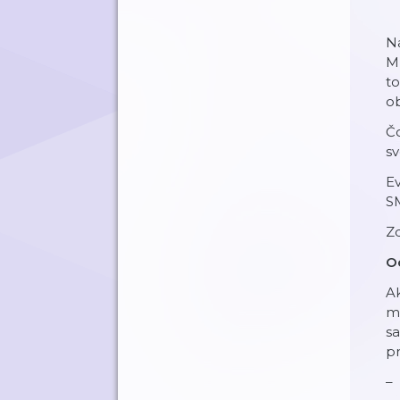
Na
Mu
to
ob
Čo
sv
E
S
Zd
O
Ak
ma
sa
pr
–