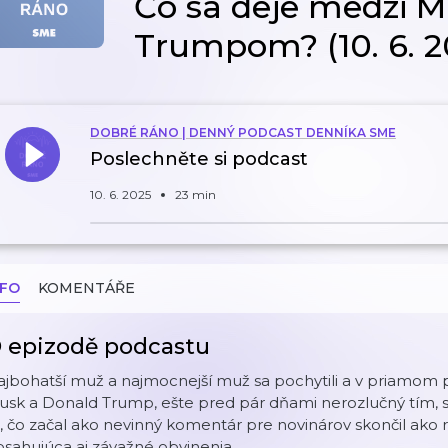
Čo sa deje medzi 
Trumpom? (10. 6. 2
DOBRÉ RÁNO | DENNÝ PODCAST DENNÍKA SME
Poslechněte si podcast
10. 6. 2025
23 min
NFO
KOMENTÁŘE
 epizodě podcastu
jbohatší muž a najmocnejší muž sa pochytili a v priamom pr
sk a Donald Trump, ešte pred pár dňami nerozlučný tím, s
, čo začal ako nevinný komentár pre novinárov skončil ako r
sahujúca aj závažné obvinenia.