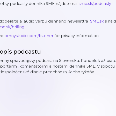
šetky podcasty denníka SME nájdete na
⁠⁠⁠⁠⁠⁠⁠⁠⁠⁠⁠⁠⁠⁠⁠⁠⁠⁠⁠⁠⁠⁠⁠⁠⁠⁠⁠⁠⁠⁠⁠⁠⁠⁠⁠⁠⁠⁠⁠⁠⁠⁠⁠⁠⁠⁠⁠⁠⁠⁠⁠⁠⁠⁠⁠⁠⁠⁠⁠⁠⁠⁠⁠⁠⁠⁠⁠⁠⁠⁠⁠⁠⁠⁠⁠⁠⁠⁠⁠⁠⁠⁠⁠⁠⁠⁠⁠⁠⁠⁠⁠⁠⁠⁠⁠⁠⁠⁠⁠⁠⁠⁠⁠⁠⁠⁠⁠⁠⁠⁠⁠⁠⁠⁠⁠⁠⁠⁠⁠⁠⁠⁠⁠⁠⁠⁠⁠⁠⁠⁠⁠⁠⁠⁠⁠⁠⁠⁠⁠⁠⁠⁠⁠⁠⁠⁠⁠⁠⁠⁠⁠⁠⁠⁠⁠⁠⁠⁠⁠⁠⁠⁠⁠⁠⁠⁠⁠⁠⁠⁠⁠⁠⁠⁠⁠⁠⁠⁠⁠⁠⁠⁠⁠⁠⁠⁠⁠⁠⁠⁠⁠⁠⁠⁠⁠⁠⁠⁠⁠⁠⁠⁠⁠⁠⁠⁠⁠⁠⁠⁠⁠⁠⁠⁠⁠⁠⁠⁠⁠⁠⁠⁠⁠⁠⁠⁠⁠⁠⁠⁠⁠⁠⁠⁠⁠⁠⁠⁠⁠⁠⁠⁠⁠⁠⁠⁠⁠⁠⁠⁠⁠⁠⁠⁠⁠⁠⁠⁠⁠⁠⁠⁠⁠⁠⁠⁠⁠⁠⁠⁠⁠⁠⁠⁠⁠⁠⁠⁠⁠⁠⁠⁠⁠⁠⁠⁠⁠⁠⁠⁠⁠⁠⁠⁠⁠⁠⁠⁠⁠⁠⁠⁠⁠⁠⁠⁠⁠⁠⁠⁠⁠⁠⁠⁠⁠⁠⁠⁠⁠⁠⁠⁠⁠⁠⁠⁠⁠⁠⁠⁠⁠⁠⁠⁠⁠⁠⁠⁠⁠⁠⁠⁠⁠⁠⁠⁠⁠⁠⁠⁠⁠⁠⁠⁠⁠⁠⁠⁠⁠⁠⁠⁠⁠⁠⁠⁠⁠⁠⁠⁠⁠⁠⁠⁠⁠⁠⁠⁠⁠⁠⁠⁠⁠⁠⁠⁠⁠⁠⁠⁠⁠⁠⁠⁠⁠⁠⁠⁠⁠⁠⁠⁠⁠⁠⁠⁠⁠⁠⁠⁠⁠⁠⁠⁠⁠⁠⁠⁠⁠⁠⁠⁠⁠⁠⁠⁠⁠⁠⁠⁠⁠⁠⁠ sme.sk/podcasty⁠⁠⁠⁠⁠⁠⁠⁠⁠⁠⁠⁠⁠⁠⁠⁠⁠⁠⁠⁠⁠⁠⁠⁠⁠⁠⁠⁠⁠⁠⁠⁠⁠⁠⁠⁠⁠⁠⁠⁠⁠⁠⁠⁠⁠⁠⁠⁠⁠⁠⁠⁠⁠⁠⁠⁠⁠⁠⁠⁠⁠⁠⁠⁠⁠⁠⁠⁠⁠⁠⁠⁠⁠⁠⁠⁠⁠⁠⁠⁠⁠⁠⁠⁠⁠⁠⁠⁠⁠⁠⁠⁠⁠⁠⁠⁠⁠⁠⁠⁠⁠⁠⁠⁠⁠⁠⁠⁠⁠⁠⁠⁠⁠⁠⁠⁠⁠⁠⁠⁠⁠⁠⁠⁠⁠⁠⁠⁠⁠⁠⁠⁠⁠⁠⁠⁠⁠⁠⁠⁠⁠⁠⁠⁠⁠⁠⁠⁠⁠⁠⁠⁠⁠⁠⁠⁠⁠⁠⁠⁠⁠⁠⁠⁠⁠⁠⁠⁠⁠⁠⁠⁠⁠⁠⁠⁠⁠⁠⁠⁠⁠⁠⁠⁠⁠⁠⁠⁠⁠⁠⁠⁠⁠⁠⁠⁠⁠⁠⁠⁠⁠⁠⁠⁠⁠⁠⁠⁠⁠⁠⁠⁠⁠⁠⁠⁠⁠⁠⁠⁠⁠⁠⁠⁠⁠⁠⁠⁠⁠⁠⁠⁠⁠⁠⁠⁠⁠⁠⁠⁠⁠⁠⁠⁠⁠⁠⁠⁠⁠⁠⁠⁠⁠⁠⁠⁠⁠⁠⁠⁠⁠⁠⁠⁠⁠⁠⁠⁠⁠⁠⁠⁠⁠⁠⁠⁠⁠⁠⁠⁠⁠⁠⁠⁠⁠⁠⁠⁠⁠⁠⁠⁠⁠⁠⁠⁠⁠⁠⁠⁠⁠⁠⁠⁠⁠⁠⁠⁠⁠⁠⁠⁠⁠⁠⁠⁠⁠⁠⁠⁠⁠⁠⁠⁠⁠⁠⁠⁠⁠⁠⁠⁠⁠⁠⁠⁠⁠⁠⁠⁠⁠⁠⁠⁠⁠⁠⁠⁠⁠⁠⁠⁠⁠⁠⁠⁠⁠⁠⁠⁠⁠⁠⁠⁠⁠⁠⁠⁠⁠⁠⁠⁠⁠⁠⁠⁠⁠⁠⁠⁠⁠⁠⁠⁠⁠⁠⁠⁠⁠⁠⁠⁠⁠⁠⁠⁠⁠⁠⁠⁠⁠⁠⁠⁠⁠⁠⁠⁠⁠⁠⁠⁠⁠⁠⁠⁠⁠⁠⁠⁠⁠⁠⁠⁠⁠⁠⁠⁠⁠⁠⁠⁠⁠
oberajte aj audio verziu denného newslettra
⁠⁠⁠⁠⁠⁠⁠⁠⁠⁠⁠⁠⁠⁠⁠⁠⁠⁠⁠⁠⁠⁠⁠⁠⁠⁠⁠⁠⁠⁠⁠⁠⁠⁠⁠⁠⁠⁠⁠⁠⁠⁠⁠⁠⁠⁠⁠⁠⁠⁠⁠⁠⁠⁠⁠⁠⁠⁠⁠⁠⁠⁠⁠⁠⁠⁠⁠⁠⁠⁠⁠⁠⁠⁠⁠⁠⁠⁠⁠⁠⁠⁠⁠⁠⁠⁠⁠⁠⁠⁠⁠⁠⁠⁠⁠⁠⁠⁠⁠⁠⁠⁠⁠⁠⁠⁠⁠⁠⁠⁠⁠⁠⁠⁠⁠⁠⁠⁠⁠⁠⁠⁠⁠⁠⁠⁠⁠⁠⁠⁠⁠⁠⁠⁠⁠⁠⁠⁠⁠⁠⁠⁠⁠⁠⁠⁠⁠⁠⁠⁠⁠⁠⁠⁠⁠⁠⁠⁠⁠⁠⁠⁠⁠⁠⁠⁠⁠⁠⁠⁠⁠⁠⁠⁠⁠⁠⁠⁠⁠⁠⁠⁠⁠⁠⁠⁠⁠⁠⁠⁠⁠⁠⁠⁠⁠⁠⁠⁠⁠⁠⁠⁠⁠⁠⁠⁠⁠⁠⁠⁠⁠⁠⁠⁠⁠⁠⁠⁠⁠⁠⁠⁠⁠⁠⁠⁠⁠⁠⁠⁠⁠⁠⁠⁠⁠⁠⁠⁠⁠⁠⁠⁠⁠⁠⁠⁠⁠⁠⁠⁠⁠⁠⁠⁠⁠⁠⁠⁠⁠⁠⁠⁠⁠⁠⁠⁠⁠⁠⁠⁠⁠⁠⁠⁠⁠⁠⁠⁠⁠⁠⁠⁠⁠⁠⁠⁠⁠⁠⁠⁠⁠⁠⁠⁠⁠⁠⁠⁠⁠⁠⁠⁠⁠⁠⁠⁠⁠⁠⁠⁠⁠⁠⁠⁠⁠⁠⁠⁠⁠⁠⁠⁠⁠⁠⁠⁠⁠⁠⁠⁠⁠⁠⁠⁠⁠⁠⁠⁠⁠⁠⁠⁠⁠⁠⁠⁠⁠⁠⁠⁠⁠⁠⁠⁠⁠⁠⁠⁠⁠⁠⁠⁠⁠⁠⁠⁠⁠⁠⁠⁠⁠⁠⁠⁠⁠⁠⁠⁠⁠⁠⁠⁠⁠⁠⁠⁠⁠⁠⁠⁠⁠⁠⁠⁠⁠⁠⁠⁠⁠⁠⁠⁠⁠⁠⁠⁠⁠⁠⁠⁠⁠⁠⁠⁠⁠⁠⁠⁠⁠⁠⁠⁠⁠⁠⁠⁠⁠⁠⁠⁠⁠⁠⁠ SME.sk⁠⁠⁠⁠⁠⁠⁠⁠⁠⁠⁠⁠⁠⁠⁠⁠⁠⁠⁠⁠⁠⁠⁠⁠⁠⁠⁠⁠⁠⁠⁠⁠⁠⁠⁠⁠⁠⁠⁠⁠⁠⁠⁠⁠⁠⁠⁠⁠⁠⁠⁠⁠⁠⁠⁠⁠⁠⁠⁠⁠⁠⁠⁠⁠⁠⁠⁠⁠⁠⁠⁠⁠⁠⁠⁠⁠⁠⁠⁠⁠⁠⁠⁠⁠⁠⁠⁠⁠⁠⁠⁠⁠⁠⁠⁠⁠⁠⁠⁠⁠⁠⁠⁠⁠⁠⁠⁠⁠⁠⁠⁠⁠⁠⁠⁠⁠⁠⁠⁠⁠⁠⁠⁠⁠⁠⁠⁠⁠⁠⁠⁠⁠⁠⁠⁠⁠⁠⁠⁠⁠⁠⁠⁠⁠⁠⁠⁠⁠⁠⁠⁠⁠⁠⁠⁠⁠⁠⁠⁠⁠⁠⁠⁠⁠⁠⁠⁠⁠⁠⁠⁠⁠⁠⁠⁠⁠⁠⁠⁠⁠⁠⁠⁠⁠⁠⁠⁠⁠⁠⁠⁠⁠⁠⁠⁠⁠⁠⁠⁠⁠⁠⁠⁠⁠⁠⁠⁠⁠⁠⁠⁠⁠⁠⁠⁠⁠⁠⁠⁠⁠⁠⁠⁠⁠⁠⁠⁠⁠⁠⁠⁠⁠⁠⁠⁠⁠⁠⁠⁠⁠⁠⁠⁠⁠⁠⁠⁠⁠⁠⁠⁠⁠⁠⁠⁠⁠⁠⁠⁠⁠⁠⁠⁠⁠⁠⁠⁠⁠⁠⁠⁠⁠⁠⁠⁠⁠⁠⁠⁠⁠⁠⁠⁠⁠⁠⁠⁠⁠⁠⁠⁠⁠⁠⁠⁠⁠⁠⁠⁠⁠⁠⁠⁠⁠⁠⁠⁠⁠⁠⁠⁠⁠⁠⁠⁠⁠⁠⁠⁠⁠⁠⁠⁠⁠⁠⁠⁠⁠⁠⁠⁠⁠⁠⁠⁠⁠⁠⁠⁠⁠⁠⁠⁠⁠⁠⁠⁠⁠⁠⁠⁠⁠⁠⁠⁠⁠⁠⁠⁠⁠⁠⁠⁠⁠⁠⁠⁠⁠⁠⁠⁠⁠⁠⁠⁠⁠⁠⁠⁠⁠⁠⁠⁠⁠⁠⁠⁠⁠⁠⁠⁠⁠⁠⁠⁠⁠⁠⁠⁠⁠⁠⁠⁠⁠⁠⁠⁠⁠⁠⁠⁠⁠⁠⁠⁠⁠⁠⁠⁠⁠⁠⁠⁠⁠⁠⁠⁠⁠⁠⁠⁠⁠⁠
s najd
⁠⁠⁠⁠⁠⁠⁠⁠⁠⁠⁠⁠⁠⁠⁠⁠⁠⁠⁠⁠⁠⁠⁠⁠⁠⁠⁠⁠⁠⁠⁠⁠⁠⁠⁠⁠⁠⁠⁠⁠⁠⁠⁠⁠⁠⁠⁠⁠⁠⁠⁠⁠⁠⁠⁠⁠⁠⁠⁠⁠⁠⁠⁠⁠⁠⁠⁠⁠⁠⁠⁠⁠⁠⁠⁠⁠⁠⁠⁠⁠⁠⁠⁠⁠⁠⁠⁠⁠⁠⁠⁠⁠⁠⁠⁠⁠⁠⁠⁠⁠⁠⁠⁠⁠⁠⁠⁠⁠⁠⁠⁠⁠⁠⁠⁠⁠⁠⁠⁠⁠⁠⁠⁠⁠⁠⁠⁠⁠⁠⁠⁠⁠⁠⁠⁠⁠⁠⁠⁠⁠⁠⁠⁠⁠⁠⁠⁠⁠⁠⁠⁠⁠⁠⁠⁠⁠⁠⁠⁠⁠⁠⁠⁠⁠⁠⁠⁠⁠⁠⁠⁠⁠⁠⁠⁠⁠⁠⁠⁠⁠⁠⁠⁠⁠⁠⁠⁠⁠⁠⁠⁠⁠⁠⁠⁠⁠⁠⁠⁠⁠⁠⁠⁠⁠⁠⁠⁠⁠⁠⁠⁠⁠⁠⁠⁠⁠⁠⁠⁠⁠⁠⁠⁠⁠⁠⁠⁠⁠⁠⁠⁠⁠⁠⁠⁠⁠⁠⁠⁠⁠⁠⁠⁠⁠⁠⁠⁠⁠⁠⁠⁠⁠⁠⁠⁠⁠⁠⁠⁠⁠⁠⁠⁠⁠⁠⁠⁠⁠⁠⁠⁠⁠⁠⁠⁠⁠⁠⁠⁠⁠⁠⁠⁠⁠⁠⁠⁠⁠⁠⁠⁠⁠⁠⁠⁠⁠⁠⁠⁠⁠⁠⁠⁠⁠⁠⁠⁠⁠⁠⁠⁠⁠⁠⁠⁠⁠⁠⁠⁠⁠⁠ sme.sk/brifing⁠⁠⁠⁠⁠⁠⁠⁠⁠⁠⁠⁠⁠⁠⁠⁠⁠⁠⁠⁠⁠⁠⁠⁠⁠⁠⁠⁠⁠⁠⁠⁠⁠⁠⁠⁠⁠⁠⁠⁠⁠⁠⁠⁠⁠⁠⁠⁠⁠⁠⁠⁠⁠⁠⁠⁠⁠⁠⁠⁠⁠⁠⁠⁠⁠⁠⁠⁠⁠⁠⁠⁠⁠⁠⁠⁠⁠⁠⁠⁠⁠⁠⁠⁠⁠⁠⁠⁠⁠⁠⁠⁠⁠⁠⁠⁠⁠⁠⁠⁠⁠⁠⁠⁠⁠⁠⁠⁠⁠⁠⁠⁠⁠⁠⁠⁠⁠⁠⁠⁠⁠⁠⁠⁠⁠⁠⁠⁠⁠⁠⁠⁠⁠⁠⁠⁠⁠⁠⁠⁠⁠⁠⁠⁠⁠⁠⁠⁠⁠⁠⁠⁠⁠⁠⁠⁠⁠⁠⁠⁠⁠⁠⁠⁠⁠⁠⁠⁠⁠⁠⁠⁠⁠⁠⁠⁠⁠⁠⁠⁠⁠⁠⁠⁠⁠⁠⁠⁠⁠⁠⁠⁠⁠⁠⁠⁠⁠⁠⁠⁠⁠⁠⁠⁠⁠⁠⁠⁠⁠⁠⁠⁠⁠⁠⁠⁠⁠⁠⁠⁠⁠⁠⁠⁠⁠⁠⁠⁠⁠⁠⁠⁠⁠⁠⁠⁠⁠⁠⁠⁠⁠⁠⁠⁠⁠⁠⁠⁠⁠⁠⁠⁠⁠⁠⁠⁠⁠⁠⁠⁠⁠⁠⁠⁠⁠⁠⁠⁠⁠⁠⁠⁠⁠⁠⁠⁠⁠⁠⁠⁠⁠⁠⁠⁠⁠⁠⁠⁠⁠⁠⁠⁠⁠⁠⁠⁠⁠⁠⁠⁠⁠⁠⁠⁠⁠⁠⁠⁠⁠⁠⁠⁠⁠⁠⁠⁠⁠⁠⁠⁠⁠⁠⁠⁠⁠⁠⁠⁠
ee
omnystudio.com/listener
for privacy information.
opis podcastu
nný spravodajský podcast na Slovensku. Pondelok až piatok
eportérmi, komentátormi a hosťami denníka SME. V sobotu
elospoločenské dianie predchádzajúceho týždňa.