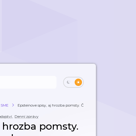
a SME
Epsteinove spisy, aj hrozba pomsty. Čo sa ...
dajství
,
Denní zprávy
j hrozba pomsty.