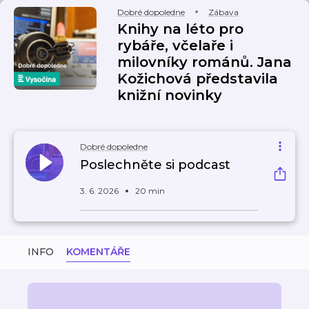
Dobré dopoledne
Zábava
Knihy na léto pro
rybáře, včelaře i
milovníky románů. Jana
Kožichová představila
knižní novinky
Dobré dopoledne
Poslechněte si podcast
3. 6. 2026
20 min
INFO
KOMENTÁŘE