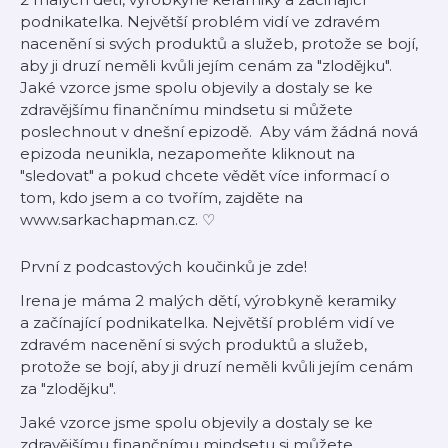
podnikatelka. Největší problém vidí ve zdravém
nacenění si svých produktů a služeb, protože se bojí,
aby ji druzí neměli kvůli jejím cenám za "zlodějku".
Jaké vzorce jsme spolu objevily a dostaly se ke
zdravějšímu finančnímu mindsetu si můžete
poslechnout v dnešní epizodě. Aby vám žádná nová
epizoda neunikla, nezapomeňte kliknout na
"sledovat" a pokud chcete vědět více informací o
tom, kdo jsem a co tvořím, zajděte na
⁠⁠⁠⁠www.sarkachapman.cz⁠⁠⁠⁠. ♡
První z podcastových koučinků je zde!
Irena je máma 2 malých dětí, výrobkyně keramiky
a začínající podnikatelka. Největší problém vidí ve
zdravém nacenění si svých produktů a služeb,
protože se bojí, aby ji druzí neměli kvůli jejím cenám
za "zlodějku".
Jaké vzorce jsme spolu objevily a dostaly se ke
zdravějšímu finančnímu mindsetu si můžete