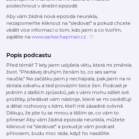
poslechnout v dnešní epizodě.
Aby vám žádná nová epizoda neunikla,
nezapomeňte kliknout na "sledovat" a pokud chcete
vědět více informací o tom, kdo jsem a co tvořím,
zajděte na
⁠⁠⁠⁠www.sarkachapman.cz⁠⁠⁠⁠
. ♡
Popis podcastu
Před téměř 7 lety jsem uslyšela větu, která mi změnila
život. "Předávej druhým ženám to, co ses sama
naučila." Na začátku jsem ji nechápala, pak jsem na ni
sbírala odvahu a teď provázím tisíce žen. Podcast je
jedním z dalších způsobů, jak s vámi mohu sdílet své
prožitky, předávat vám nástroje, které se mi osvědčují
a dělat rozhovory s lidmi, kteří mě zásadně ovlivnili.
Děkuju, že jste tu se mnou a těším se, co vám to
přinese! Aby vám žádná epizoda neunikla, můžete
kliknout na "sledovat" a pokud je vám podcast
přínosem, budu moc ráda, když ho nasdílíte.