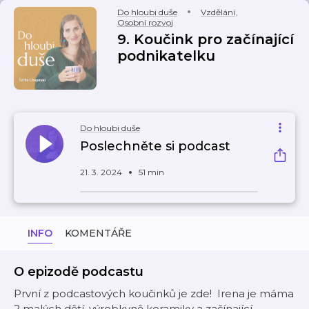
Do hloubi duše
Vzdělání
,
Osobní rozvoj
9. Koučink pro začínající
podnikatelku
Do hloubi duše
Poslechněte si podcast
21. 3. 2024
51 min
INFO
KOMENTÁŘE
O epizodě podcastu
První z podcastových koučinků je zde! Irena je máma
2 malých dětí, výrobkyně keramiky a začínající