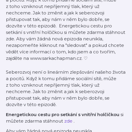
z toho vzniknout nepříjemný tlak, který už
nechceme. Jak to změnit a jak k seberozvoji
přistupovat tak, aby nám v něm bylo dobře, se
dozvíte v této epizodě. Energetickou cestu pro
setkání s vnitřní holčičkou si můžete zdarma stáhnout
zde. Aby vám žádná nová epizoda neunikla,
nezapomeňte kliknout na "sledovat" a pokud chcete
vědět více informací o tom, kdo jsem a co tvořím,
zajděte na ⁠⁠⁠www.sarkachapman.cz⁠⁠⁠. ♡
Seberozvoj není o lineárním zlepšování našeho života
a pocitů. Když k tomu přidáme sociální sítě, může
z toho vzniknout nepříjemný tlak, který už
nechceme. Jak to změnit a jak k seberozvoji
přistupovat tak, aby nám v něm bylo dobře, se
dozvíte v této epizodě.
Energetickou cestu pro setkání s vnitřní holčičkou
si
můžete zdarma stáhnout
zde
.
Aby vám žádná nová epizoda neunikla,