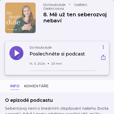
Do hloubi duše
Vzdělání
,
Osobní rozvoj
8. Mě už ten seberozvoj
nebaví
Do hloubi duše
Poslechněte si podcast
14. 3. 2024
23 min
INFO
KOMENTÁŘE
O epizodě podcastu
Seberozvoj není o lineárním zlepšování našeho života
a pocitů. Když k tomu přidáme sociální sítě, může