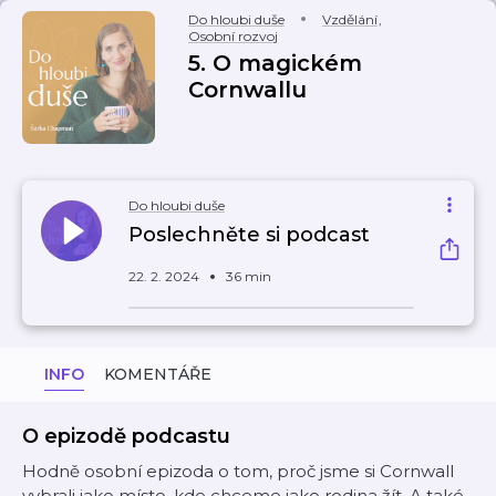
Do hloubi duše
Vzdělání
,
Osobní rozvoj
5. O magickém
Cornwallu
Do hloubi duše
Poslechněte si podcast
22. 2. 2024
36 min
INFO
KOMENTÁŘE
O epizodě podcastu
Hodně osobní epizoda o tom, proč jsme si Cornwall
vybrali jako místo, kde chceme jako rodina žít. A také