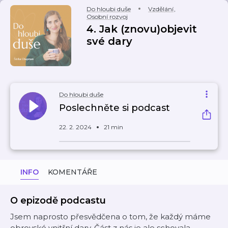
Do hloubi duše
Vzdělání
,
Osobní rozvoj
4. Jak (znovu)objevit
své dary
Do hloubi duše
Poslechněte si podcast
22. 2. 2024
21 min
INFO
KOMENTÁŘE
O epizodě podcastu
Jsem naprosto přesvědčena o tom, že každý máme
obrovské vnitřní dary. Část z nás je ale schovala