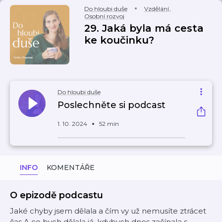
Do hloubi duše
Vzdělání
,
Osobní rozvoj
29. Jaká byla má cesta
ke koučinku?
Do hloubi duše
Poslechněte si podcast
1. 10. 2024
52 min
INFO
KOMENTÁŘE
O epizodě podcastu
Jaké chyby jsem dělala a čím vy už nemusíte ztrácet
čas A co bych dělala já, kdybych dnes začínala s