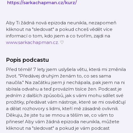
⁠
https://sarkachapman.cz/kurz/
Aby Ti žádná nová epizoda neunikla, nezapomeň
kliknout na "sledovat" a pokud chceš vědět více
informací o tom, kdo jsem a co tvořím, zajdi na ⁠⁠⁠⁠⁠⁠⁠⁠⁠⁠⁠⁠⁠⁠
⁠⁠⁠⁠⁠⁠⁠⁠⁠www.sarkachapman.cz⁠⁠⁠⁠⁠⁠⁠⁠⁠⁠⁠⁠⁠⁠.⁠⁠⁠⁠⁠⁠⁠⁠⁠
♡
Popis podcastu
Před téměř 7 lety jsem uslyšela větu, která mi změnila
život. "Předávej druhým ženám to, co ses sama
naučila." Na začátku jsem ji nechápala, pak jsem na ni
sbírala odvahu a teď provázím tisíce žen. Podcast je
jedním z dalších způsobů, jak s vámi mohu sdílet své
prožitky, předávat vám nástroje, které se mi osvědčují
a dělat rozhovory s lidmi, kteří mě zásadně ovlivnili.
Děkuju, že jste tu se mnou a těším se, co vám to
přinese! Aby vám žádná epizoda neunikla, můžete
kliknout na "sledovat" a pokud je vám podcast