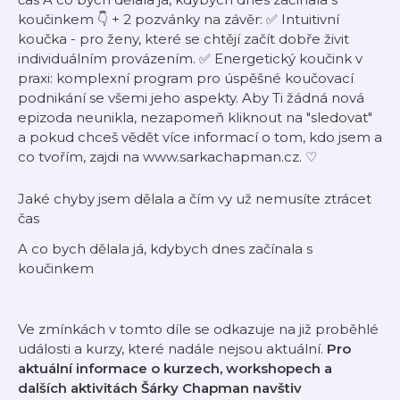
koučinkem 👇 + 2 pozvánky na závěr: ✅ Intuitivní
koučka - pro ženy, které se chtějí začít dobře živit
individuálním provázením. ✅ Energetický koučink v
praxi: komplexní program pro úspěšné koučovací
podnikání se všemi jeho aspekty. Aby Ti žádná nová
epizoda neunikla, nezapomeň kliknout na "sledovat"
a pokud chceš vědět více informací o tom, kdo jsem a
co tvořím, zajdi na ⁠⁠⁠⁠⁠⁠⁠⁠⁠⁠⁠⁠⁠⁠⁠⁠⁠⁠⁠⁠⁠⁠⁠www.sarkachapman.cz⁠⁠⁠⁠⁠⁠⁠⁠⁠⁠⁠⁠⁠⁠.⁠⁠⁠⁠⁠⁠⁠⁠⁠ ♡
Jaké chyby jsem dělala a čím vy už nemusíte ztrácet
čas
A co bych dělala já, kdybych dnes začínala s
koučinkem
Ve zmínkách v tomto díle se odkazuje na již proběhlé
události a kurzy, které nadále nejsou aktuální.
Pro
aktuální informace o kurzech, workshopech a
dalších aktivitách Šárky Chapman navštiv