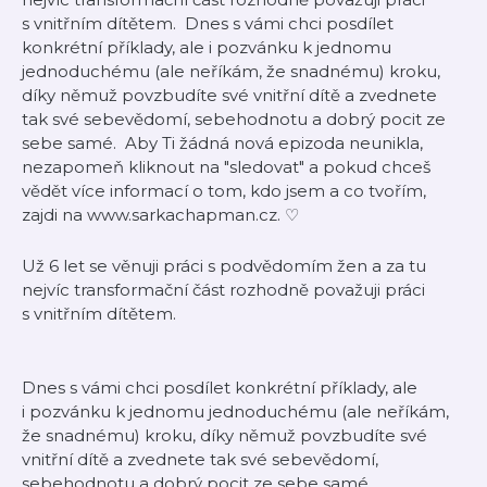
s vnitřním dítětem. Dnes s vámi chci posdílet
konkrétní příklady, ale i pozvánku k jednomu
jednoduchému (ale neříkám, že snadnému) kroku,
díky němuž povzbudíte své vnitřní dítě a zvednete
tak své sebevědomí, sebehodnotu a dobrý pocit ze
sebe samé. Aby Ti žádná nová epizoda neunikla,
nezapomeň kliknout na "sledovat" a pokud chceš
vědět více informací o tom, kdo jsem a co tvořím,
zajdi na ⁠⁠⁠⁠⁠⁠⁠⁠⁠⁠⁠⁠⁠⁠⁠⁠⁠⁠⁠www.sarkachapman.cz⁠⁠⁠⁠⁠⁠⁠⁠⁠⁠⁠⁠⁠⁠.⁠⁠⁠⁠⁠ ♡
Už 6 let se věnuji práci s podvědomím žen a za tu
nejvíc transformační část rozhodně považuji práci
s vnitřním dítětem.
Dnes s vámi chci posdílet konkrétní příklady, ale
i pozvánku k jednomu jednoduchému (ale neříkám,
že snadnému) kroku, díky němuž povzbudíte své
vnitřní dítě a zvednete tak své sebevědomí,
sebehodnotu a dobrý pocit ze sebe samé.