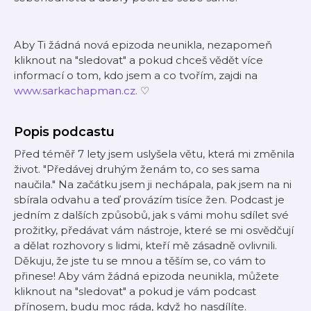
Aby Ti žádná nová epizoda neunikla, nezapomeň
kliknout na "sledovat" a pokud chceš vědět více
informací o tom, kdo jsem a co tvořím, zajdi na ⁠⁠⁠⁠⁠⁠⁠⁠⁠⁠⁠⁠⁠⁠
⁠⁠⁠⁠⁠www.sarkachapman.cz⁠⁠⁠⁠⁠⁠⁠⁠⁠⁠⁠⁠⁠⁠.⁠⁠⁠⁠⁠
♡
Popis podcastu
Před téměř 7 lety jsem uslyšela větu, která mi změnila
život. "Předávej druhým ženám to, co ses sama
naučila." Na začátku jsem ji nechápala, pak jsem na ni
sbírala odvahu a teď provázím tisíce žen. Podcast je
jedním z dalších způsobů, jak s vámi mohu sdílet své
prožitky, předávat vám nástroje, které se mi osvědčují
a dělat rozhovory s lidmi, kteří mě zásadně ovlivnili.
Děkuju, že jste tu se mnou a těším se, co vám to
přinese! Aby vám žádná epizoda neunikla, můžete
kliknout na "sledovat" a pokud je vám podcast
přínosem, budu moc ráda, když ho nasdílíte.