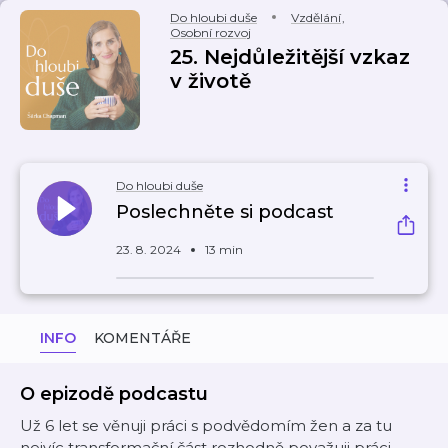
Do hloubi duše
Vzdělání
,
Osobní rozvoj
25. Nejdůležitější vzkaz
v životě
Do hloubi duše
Poslechněte si podcast
23. 8. 2024
13 min
INFO
KOMENTÁŘE
O epizodě podcastu
Už 6 let se věnuji práci s podvědomím žen a za tu
nejvíc transformační část rozhodně považuji práci