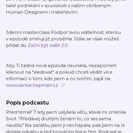
také podnikání v souvislosti s naším oblíbeným
Human Designem i mateřstvím.
3denní masterclass Podpoř svou viditelnost, kterou
v epizodě zmiňuji již proběhla.⁠ Stále se však můžeš
přidat do
Začni být vidět 2.0
.
Aby Ti žádná nová epizoda neunikla, nezapomeň
kliknout na "sledovat" a pokud chceš vědět více
informací o tom, kdo jsem a co tvořím, zajdi na
⁠⁠⁠⁠⁠⁠⁠⁠⁠⁠⁠www.sarkachapman.cz⁠⁠⁠⁠⁠⁠⁠⁠⁠⁠⁠
. ♡
Popis podcastu
Před téměř 7 lety jsem uslyšela větu, která mi změnila
život. "Předávej druhým ženám to, co ses sama
naučila." Na začátku jsem ji nechápala, pak jsem na ni
sbírala odvahu a teď provázím tisíce žen. Podcast je