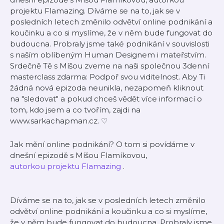
projektu Flamazing. Díváme se na to, jak se v
posledních letech změnilo odvětví online podnikání a
koučinku a co si myslíme, že v něm bude fungovat do
budoucna. Probraly jsme také podnikání v souvislosti
s naším oblíbeným Human Designem i mateřstvím.
Srdečně Tě s Míšou zveme na naši společnou ⁠3denní
masterclass zdarma: Podpoř svou viditelnost⁠. Aby Ti
žádná nová epizoda neunikla, nezapomeň kliknout
na "sledovat" a pokud chceš vědět více informací o
tom, kdo jsem a co tvořím, zajdi na
⁠⁠⁠⁠⁠⁠⁠⁠⁠⁠⁠www.sarkachapman.cz⁠⁠⁠⁠⁠⁠⁠⁠⁠⁠⁠. ♡
Jak mění online podnikání? O tom si povídáme v
dnešní epizodě s Míšou Flamíkovou,
autorkou projektu Flamazing
.
Díváme se na to, jak se v posledních letech změnilo
odvětví online podnikání a koučinku a co si myslíme,
že v něm bude fungovat do budoucna. Probraly jsme