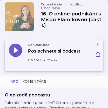
Do hloubi duše
Vzdělání
,
Osobní rozvoj
16. O online podnikání s
Míšou Flamíkovou (část
1.)
Do hloubi duše
Poslechněte si podcast
9. 5. 2024
25 min
INFO
KOMENTÁŘE
O epizodě podcastu
Jak mění online podnikání? O tom si povídáme v
dnešní epizodě s Míšou Flamíkovou, autorkou