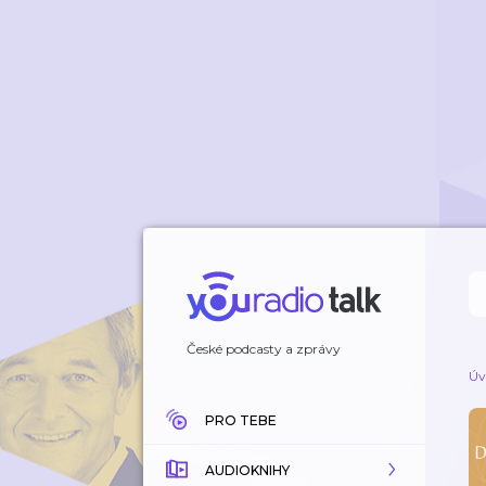
České podcasty a zprávy
Úv
PRO TEBE
AUDIOKNIHY