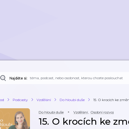
Najděte si:
od
Podcasty
Vzdělání
Do hloubi duše
15. O krocích ke změně
Do hloubi duše
Vzdělání
,
Osobní rozvoj
15. O krocích ke zm