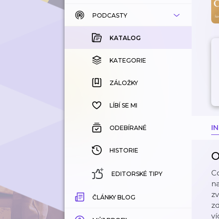
PODCASTY
KATALOG
KOUPENÉ
KATALOG
KATEGORIE
KATEGORIE
ZÁLOŽKY
ZÁLOŽKY
HISTORIE
LÍBÍ SE MI
I
ODEBÍRANÉ
HISTORIE
O
Co
EDITORSKÉ TIPY
n
z
ČLÁNKY BLOG
zd
ví