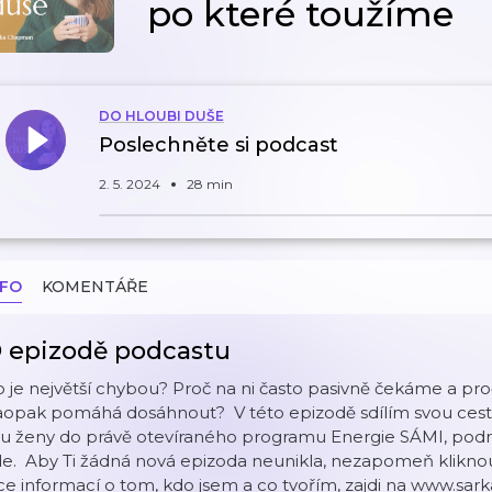
po které toužíme
DO HLOUBI DUŠE
Poslechněte si podcast
2. 5. 2024
28 min
NFO
KOMENTÁŘE
 epizodě podcastu
 je největší chybou? Proč na ni často pasivně čekáme a pro
aopak pomáhá dosáhnout? V této epizodě sdílím svou cestu
vu ženy do právě otevíraného programu Energie SÁMI, podr
e. Aby Ti žádná nová epizoda neunikla, nezapomeň kliknou
ce informací o tom, kdo jsem a co tvořím, zajdi na ⁠⁠⁠⁠⁠⁠⁠⁠⁠⁠www.sarkacha