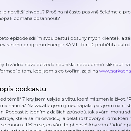
 je největší chybou? Proč na ni často pasivně čekáme a pro
aopak pomáhá dosáhnout?
této epizodě sdílím svou cestu i posuny mých klientek, a z
tevíraného programu Energie SÁMI
.
Ten již proběhl a aktu
y Ti žádná nová epizoda neunikla, nezapomeň kliknout na 
formací o tom, kdo jsem a co tvořím, zajdi na
⁠⁠⁠⁠⁠⁠⁠⁠⁠⁠www.sarkachapm
opis podcastu
ed téměř 7 lety jsem uslyšela větu, která mi změnila život.
ma naučila." Na začátku jsem ji nechápala, pak jsem na ni s
n. Podcast je jedním z dalších způsobů, jak s vámi mohu sdí
stroje, které se mi osvědčují a dělat rozhovory s lidmi, kteří 
 se mnou a těším se, co vám to přinese! Aby vám žádná ep