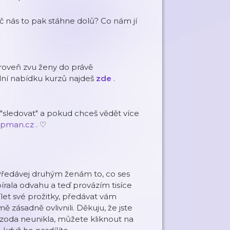
č nás to pak stáhne dolů? Co nám jí
ároveň zvu ženy do právě
ální nabídku kurzů najdeš
zde
.
"sledovat" a pokud chceš vědět více
an.cz⁠⁠⁠⁠⁠⁠⁠⁠⁠⁠
. ♡
 "Předávej druhým ženám to, co ses
bírala odvahu a teď provázím tisíce
let své prožitky, předávat vám
mě zásadně ovlivnili. Děkuju, že jste
izoda neunikla, můžete kliknout na