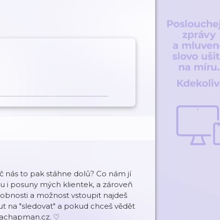
č nás to pak stáhne dolů? Co nám jí
 i posuny mých klientek, a zároveň
obnosti a možnost vstoupit najdeš
t na "sledovat" a pokud chceš vědět
pman.cz⁠⁠⁠⁠⁠⁠⁠⁠⁠⁠. ♡