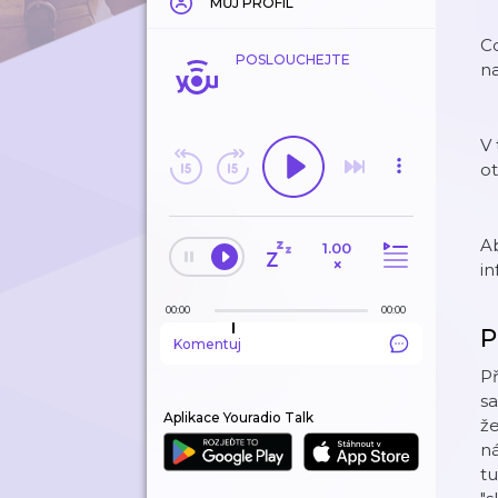
MŮJ PROFIL
Co
POSLOUCHEJTE
n
V 
o
Ab
1.00
×
in
00:00
00:00
P
Komentuj
Př
sa
Aplikace Youradio Talk
že
ná
tu