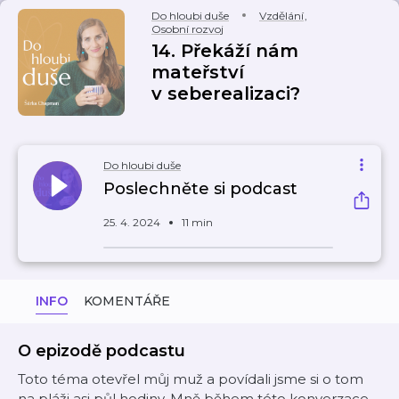
Do hloubi duše
Vzdělání
,
Osobní rozvoj
14. Překáží nám
mateřství
v seberealizaci?
Do hloubi duše
Poslechněte si podcast
25. 4. 2024
11 min
INFO
KOMENTÁŘE
O epizodě podcastu
Toto téma otevřel můj muž a povídali jsme si o tom
na pláži asi půl hodiny. Mně během této konverzace