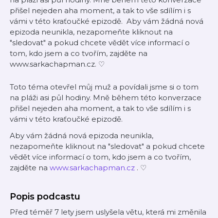
přišel nejeden aha moment, a tak to vše sdílím i s
vámi v této kraťoučké epizodě. Aby vám žádná nová
epizoda neunikla, nezapomeňte kliknout na
"sledovat" a pokud chcete vědět více informací o
tom, kdo jsem a co tvořím, zajděte na
⁠⁠⁠⁠⁠⁠⁠⁠⁠www.sarkachapman.cz⁠⁠⁠⁠⁠⁠⁠⁠⁠. ♡
Toto téma otevřel můj muž a povídali jsme si o tom
na pláži asi půl hodiny. Mně během této konverzace
přišel nejeden
aha moment,
a tak to vše sdílím i s
vámi v této kraťoučké epizodě.
Aby vám žádná nová epizoda neunikla,
nezapomeňte kliknout na "sledovat" a pokud chcete
vědět více informací o tom, kdo jsem a co tvořím,
zajděte na
⁠⁠⁠⁠⁠⁠⁠⁠⁠www.sarkachapman.cz⁠⁠⁠⁠⁠⁠⁠⁠⁠
. ♡
Popis podcastu
Před téměř 7 lety jsem uslyšela větu, která mi změnila