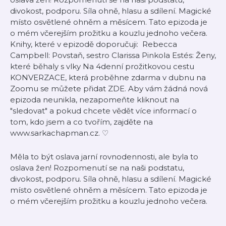
divokost, podporu. Síla ohně, hlasu a sdílení. Magické
místo osvětlené ohněm a měsícem. Tato epizoda je
o mém včerejším prožitku a kouzlu jednoho večera.
Knihy, které v epizodě doporučuji: Rebecca
Campbell: Povstaň, sestro Clarissa Pinkola Estés: Ženy,
které běhaly s vlky Na 4denní prožitkovou cestu
KONVERZACE, která proběhne zdarma v dubnu na
Zoomu se můžete přidat ⁠ZDE⁠. Aby vám žádná nová
epizoda neunikla, nezapomeňte kliknout na
"sledovat" a pokud chcete vědět více informací o
tom, kdo jsem a co tvořím, zajděte na
⁠⁠⁠⁠⁠⁠www.sarkachapman.cz⁠⁠⁠⁠⁠⁠. ♡
Měla to být oslava jarní rovnodennosti, ale byla to
oslava žen! Rozpomenutí se na naši podstatu,
divokost, podporu. Síla ohně, hlasu a sdílení. Magické
místo osvětlené ohněm a měsícem. Tato epizoda je
o mém včerejším prožitku a kouzlu jednoho večera.