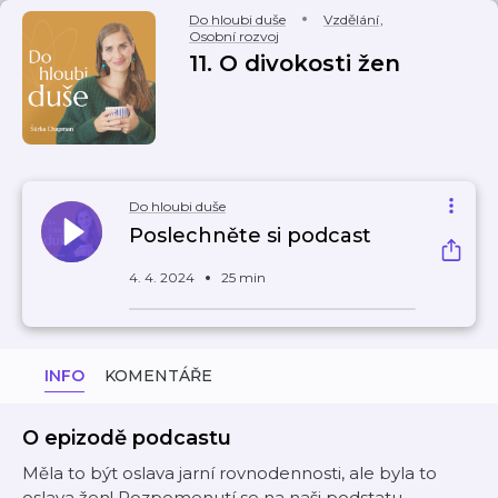
Do hloubi duše
Vzdělání
,
Osobní rozvoj
11. O divokosti žen
Do hloubi duše
Poslechněte si podcast
4. 4. 2024
25 min
INFO
KOMENTÁŘE
O epizodě podcastu
Měla to být oslava jarní rovnodennosti, ale byla to
oslava žen! Rozpomenutí se na naši podstatu,