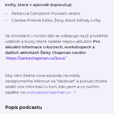
Knihy, které v epizodě doporučuji:
Rebecca Campbell: Povstaň, sestro
Clarissa Pinkola Estés: Ženy, které běhaly s vlky
Ve zmínkách v tomto díle se odkazuje na již proběhlé
události a kurzy, které nadále nejsou aktuální.
Pro
aktuální informace o kurzech, workshopech a
dalších aktivitách Šárky Chapman navštiv
⁠
https://sarkachapman.cz/kurz/
Aby vám žádná nová epizoda neunikla,
nezapomeňte kliknout na "sledovat" a pokud chcete
vědět více informací o tom, kdo jsem a co tvořím,
zajděte na
⁠⁠⁠⁠⁠⁠www.sarkachapman.cz⁠⁠⁠⁠⁠⁠
. ♡
Popis podcastu