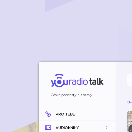
České podcasty a zprávy
Úv
PRO TEBE
AUDIOKNIHY