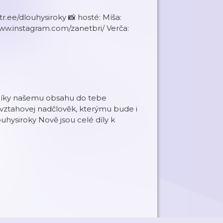
r.ee/dlouhysiroky 📸 hosté: Míša:
ww.instagram.com/zanetbri/ Verča:
 Díky našemu obsahu do tebe
í vztahovej nadčlověk, kterýmu bude i
ouhysiroky Nově jsou celé díly k