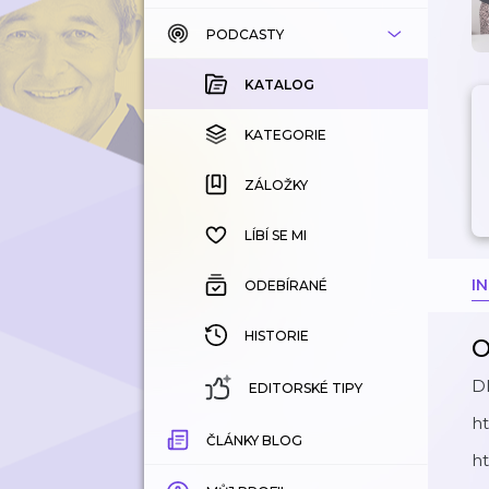
PODCASTY
KATALOG
KOUPENÉ
KATALOG
KATEGORIE
KATEGORIE
ZÁLOŽKY
ZÁLOŽKY
HISTORIE
LÍBÍ SE MI
I
ODEBÍRANÉ
HISTORIE
O
Dl
EDITORSKÉ TIPY
h
ČLÁNKY BLOG
h