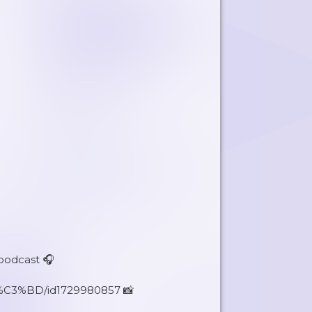
podcast 🎧
%C3%BD/id1729980857 📸