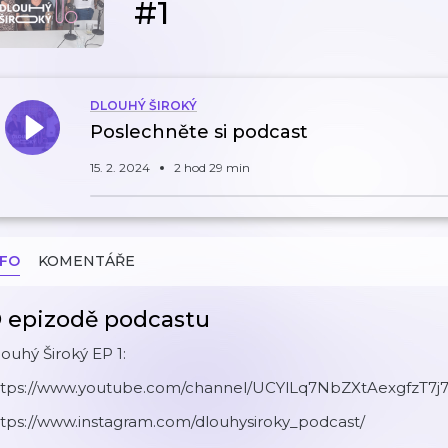
#1
DLOUHÝ ŠIROKÝ
Poslechněte si podcast
15. 2. 2024
2 hod 29 min
NFO
KOMENTÁŘE
 epizodě podcastu
ouhý Široký EP 1:
ttps://www.youtube.com/channel/UCYlLq7NbZXtAexgfzT7j
ttps://www.instagram.com/dlouhysiroky_podcast/