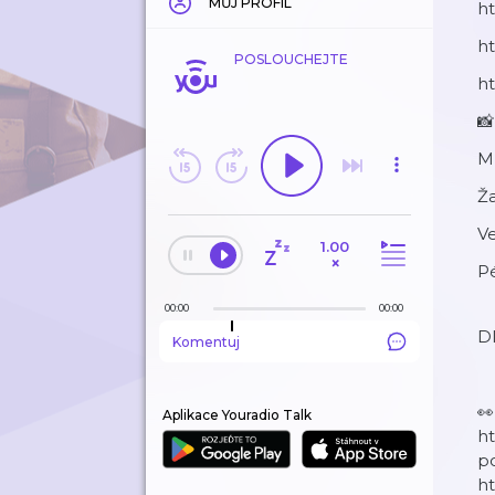
MŮJ PROFIL
h
h
POSLOUCHEJTE
ht
📸
M
Ža
V
1.00
×
Pé
00:00
00:00
Dl
Komentuj

Aplikace Youradio Talk
h
p
ht