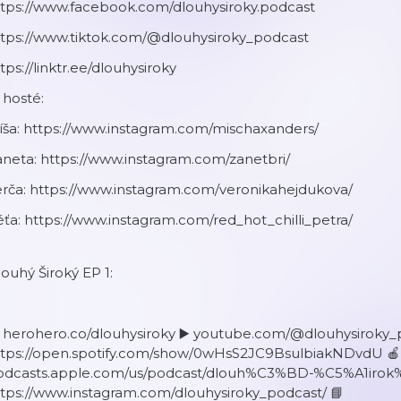
ttps://www.facebook.com/dlouhysiroky.podcast
ttps://www.tiktok.com/@dlouhysiroky_podcast
tps://linktr.ee/dlouhysiroky
 hosté:
íša: https://www.instagram.com/mischaxanders/
neta: https://www.instagram.com/zanetbri/
erča: https://www.instagram.com/veronikahejdukova/
ťa: https://www.instagram.com/red_hot_chilli_petra/
ouhý Široký EP 1:
 herohero.co/dlouhysiroky ▶️ youtube.com/@dlouhysiroky_
ttps://open.spotify.com/show/0wHsS2JC9BsulbiakNDvdU 🍎
odcasts.apple.com/us/podcast/dlouh%C3%BD-%C5%A1irok
tps://www.instagram.com/dlouhysiroky_podcast/ 📘