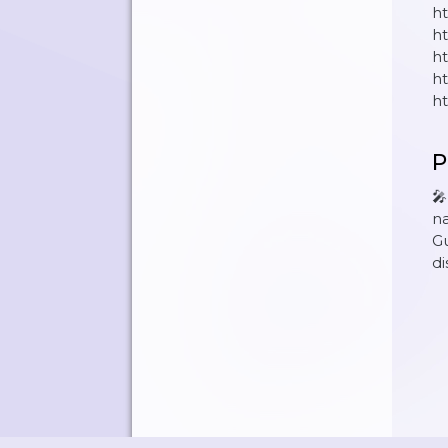
h
ht
ht
h
ht
P
🎤
na
Gu
di