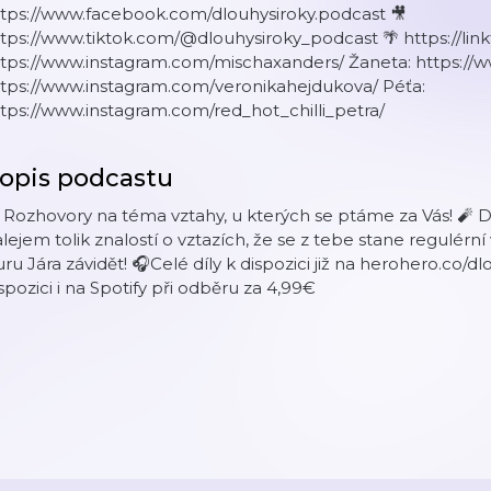
ttps://www.facebook.com/dlouhysiroky.podcast 🎥
tps://www.tiktok.com/@dlouhysiroky_podcast 🌴 https://linkt
tps://www.instagram.com/mischaxanders/ Žaneta: https://w
ttps://www.instagram.com/veronikahejdukova/ Péťa:
tps://www.instagram.com/red_hot_chilli_petra/
opis podcastu
 Rozhovory na téma vztahy, u kterých se ptáme za Vás! 🧨
lejem tolik znalostí o vztazích, že se z tebe stane regulérn
ru Jára závidět! 🎧Celé díly k dispozici již na herohero.co/dl
spozici i na Spotify při odběru za 4,99€