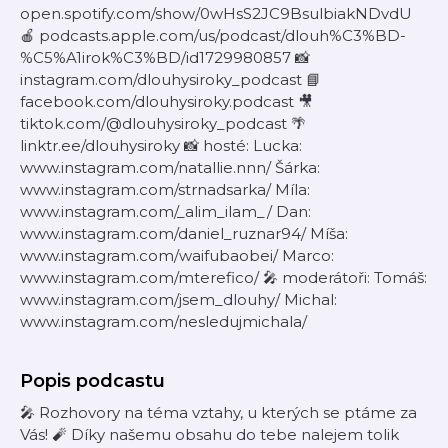
open.spotify.com/show/0wHsS2JC9BsulbiakNDvdU
🍎 podcasts.apple.com/us/podcast/dlouh%C3%BD-
%C5%A1irok%C3%BD/id1729980857 📸
instagram.com/dlouhysiroky_podcast 📘
facebook.com/dlouhysiroky.podcast 🎥
tiktok.com/@dlouhysiroky_podcast 🌴
linktr.ee/dlouhysiroky 📸 hosté: Lucka:
www.instagram.com/natallie.nnn/ Šárka:
www.instagram.com/strnadsarka/ Míla:
www.instagram.com/_alim_ilam_/ Dan:
www.instagram.com/daniel_ruznar94/ Míša:
www.instagram.com/waifubaobei/ Marco:
www.instagram.com/mterefico/ 🎤 moderátoři: Tomáš:
www.instagram.com/jsem_dlouhy/ Michal:
www.instagram.com/nesledujmichala/
Popis podcastu
🎤 Rozhovory na téma vztahy, u kterých se ptáme za
Vás! 🧨 Díky našemu obsahu do tebe nalejem tolik