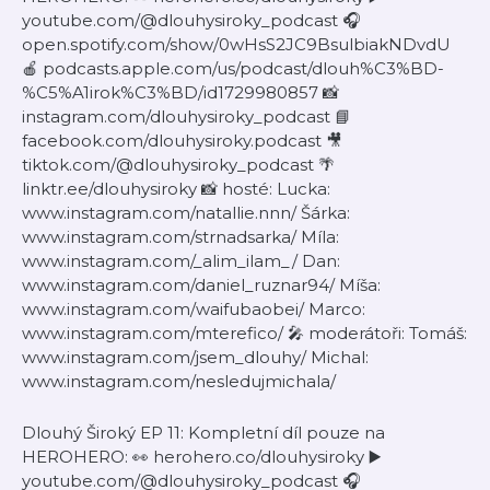
youtube.com/@dlouhysiroky_podcast 🎧
open.spotify.com/show/0wHsS2JC9BsulbiakNDvdU
🍎 podcasts.apple.com/us/podcast/dlouh%C3%BD-
%C5%A1irok%C3%BD/id1729980857 📸
instagram.com/dlouhysiroky_podcast 📘
facebook.com/dlouhysiroky.podcast 🎥
tiktok.com/@dlouhysiroky_podcast 🌴
linktr.ee/dlouhysiroky 📸 hosté: Lucka:
www.instagram.com/natallie.nnn/ Šárka:
www.instagram.com/strnadsarka/ Míla:
www.instagram.com/_alim_ilam_/ Dan:
www.instagram.com/daniel_ruznar94/ Míša:
www.instagram.com/waifubaobei/ Marco:
www.instagram.com/mterefico/ 🎤 moderátoři: Tomáš:
www.instagram.com/jsem_dlouhy/ Michal:
www.instagram.com/nesledujmichala/
Dlouhý Široký EP 11: Kompletní díl pouze na
HEROHERO: 👀 herohero.co/dlouhysiroky ▶️
youtube.com/@dlouhysiroky_podcast 🎧