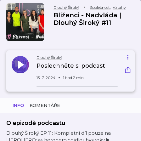
Dlouhý Široký
Společnost
,
Vztahy
Blíženci - Nadvláda |
Dlouhý Široký #11
Dlouhý Široký
Poslechněte si podcast
13. 7. 2024
1 hod 2 min
INFO
KOMENTÁŘE
O epizodě podcastu
Dlouhý Široký EP 11: Kompletní díl pouze na
HEROHERO: 👀 herohero.co/dlouhysiroky ▶️