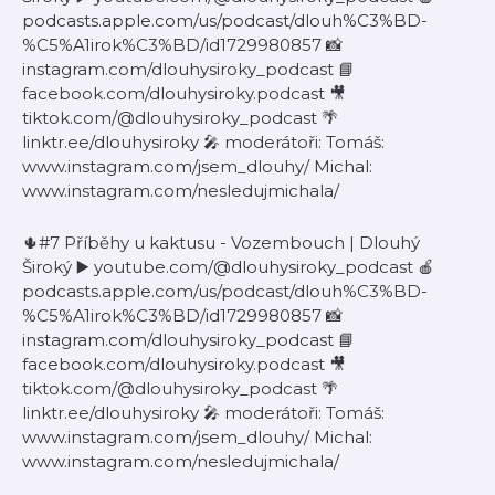
podcasts.apple.com/us/podcast/dlouh%C3%BD-
%C5%A1irok%C3%BD/id1729980857 📸
instagram.com/dlouhysiroky_podcast 📘
facebook.com/dlouhysiroky.podcast 🎥
tiktok.com/@dlouhysiroky_podcast 🌴
linktr.ee/dlouhysiroky 🎤 moderátoři: Tomáš:
www.instagram.com/jsem_dlouhy/ Michal:
www.instagram.com/nesledujmichala/
🌵#7 Příběhy u kaktusu - Vozembouch | Dlouhý
Široký ▶️ youtube.com/@dlouhysiroky_podcast 🍎
podcasts.apple.com/us/podcast/dlouh%C3%BD-
%C5%A1irok%C3%BD/id1729980857 📸
instagram.com/dlouhysiroky_podcast 📘
facebook.com/dlouhysiroky.podcast 🎥
tiktok.com/@dlouhysiroky_podcast 🌴
linktr.ee/dlouhysiroky 🎤 moderátoři: Tomáš:
www.instagram.com/jsem_dlouhy/ Michal:
www.instagram.com/nesledujmichala/