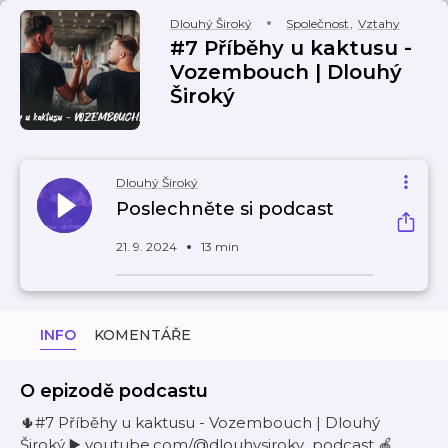
Dlouhý Široký
Společnost
,
Vztahy
#7 Příběhy u kaktusu -
Vozembouch | Dlouhý
Široký
Dlouhý Široký
Poslechněte si podcast
21. 9. 2024
13 min
INFO
KOMENTÁŘE
O epizodě podcastu
🌵#7 Příběhy u kaktusu - Vozembouch | Dlouhý
Široký ▶️ youtube.com/@dlouhysiroky_podcast 🍎