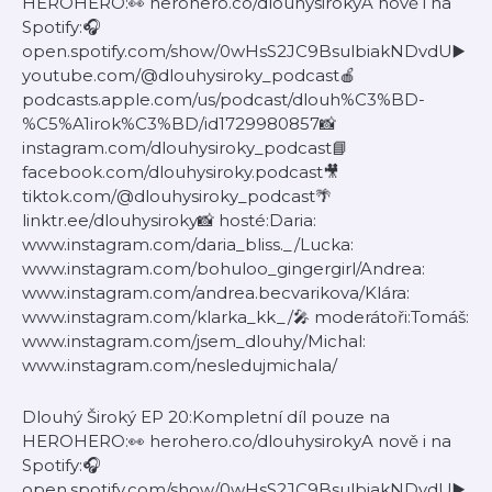
HEROHERO:👀 herohero.co/dlouhysirokyA nově i na
Spotify:🎧
open.spotify.com/show/0wHsS2JC9BsulbiakNDvdU▶️
youtube.com/@dlouhysiroky_podcast🍎
podcasts.apple.com/us/podcast/dlouh%C3%BD-
%C5%A1irok%C3%BD/id1729980857📸
instagram.com/dlouhysiroky_podcast📘
facebook.com/dlouhysiroky.podcast🎥
tiktok.com/@dlouhysiroky_podcast🌴
linktr.ee/dlouhysiroky📸 hosté:Daria:
www.instagram.com/daria_bliss._/Lucka:
www.instagram.com/bohuloo_gingergirl/Andrea:
www.instagram.com/andrea.becvarikova/Klára:
www.instagram.com/klarka_kk_/🎤 moderátoři:Tomáš:
www.instagram.com/jsem_dlouhy/Michal:
www.instagram.com/nesledujmichala/
Dlouhý Široký EP 20:Kompletní díl pouze na
HEROHERO:👀 herohero.co/dlouhysirokyA nově i na
Spotify:🎧
open.spotify.com/show/0wHsS2JC9BsulbiakNDvdU▶️