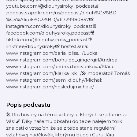
youtube.com/@dlouhysiroky_podcast🍎
podcasts.apple.com/us/podcast/dlouh%C3%BD-
%C5%A1irok%C3%BD/id1729980857📸
instagram.com/dlouhysiroky_podcast📘
facebook.com/dlouhysiroky.podcast🎥
tiktok.com/@dlouhysiroky_podcast🌴
linktr.ee/dlouhysiroky📸 hosté:Daria:
www.instagram.com/daria_bliss._/Lucka:
www.instagram.com/bohuloo_gingergirl/Andrea:
www.instagram.com/andrea.becvarikova/Klára:
www.instagram.com/klarka_kk_/🎤 moderátoři:Tomáš:
www.instagram.com/jsem_dlouhy/Michal:
www.instagram.com/nesledujmichala/
Popis podcastu
🎤 Rozhovory na téma vztahy, u kterých se ptáme za
Vás! 🧨 Díky našemu obsahu do tebe nalejem tolik
znalostí o vztazích, že se z tebe stane regulérní
vztahovej nadčlověk, kterýmu bude i Guru Jára