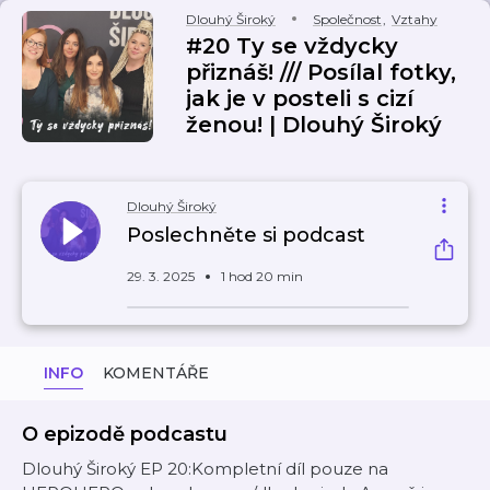
Dlouhý Široký
Společnost
,
Vztahy
#20 Ty se vždycky
přiznáš! /// Posílal fotky,
jak je v posteli s cizí
ženou! | Dlouhý Široký
Dlouhý Široký
Poslechněte si podcast
29. 3. 2025
1 hod 20 min
INFO
KOMENTÁŘE
O epizodě podcastu
Dlouhý Široký EP 20:Kompletní díl pouze na