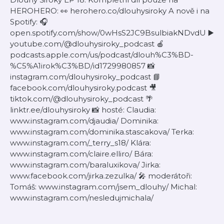
HEROHERO: 👀 herohero.co/dlouhysiroky A nově i na
Spotify: 🎧
open.spotify.com/show/0wHsS2JC9BsulbiakNDvdU ▶️
youtube.com/@dlouhysiroky_podcast 🍎
podcasts.apple.com/us/podcast/dlouh%C3%BD-
%C5%A1irok%C3%BD/id1729980857 📸
instagram.com/dlouhysiroky_podcast 📘
facebook.com/dlouhysiroky.podcast 🎥
tiktok.com/@dlouhysiroky_podcast 🌴
linktr.ee/dlouhysiroky 📸 hosté: Claudia:
www.instagram.com/djaudia/ Dominika:
www.instagram.com/dominika.stascakova/ Terka:
www.instagram.com/_terry_s18/ Klára:
www.instagram.com/claire.elliro/ Bára:
www.instagram.com/baraluxikova/ Jirka:
www.facebook.com/jirka.zezulka/ 🎤 moderátoři:
Tomáš: www.instagram.com/jsem_dlouhy/ Michal:
www.instagram.com/nesledujmichala/