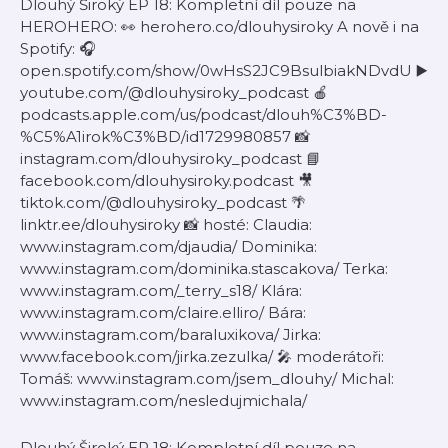
Dlouhý Široký EP 18: Kompletní díl pouze na
HEROHERO: 👀 herohero.co/dlouhysiroky A nově i na
Spotify: 🎧
open.spotify.com/show/0wHsS2JC9BsulbiakNDvdU ▶️
youtube.com/@dlouhysiroky_podcast 🍎
podcasts.apple.com/us/podcast/dlouh%C3%BD-
%C5%A1irok%C3%BD/id1729980857 📸
instagram.com/dlouhysiroky_podcast 📘
facebook.com/dlouhysiroky.podcast 🎥
tiktok.com/@dlouhysiroky_podcast 🌴
linktr.ee/dlouhysiroky 📸 hosté: Claudia:
www.instagram.com/djaudia/ Dominika:
www.instagram.com/dominika.stascakova/ Terka:
www.instagram.com/_terry_s18/ Klára:
www.instagram.com/claire.elliro/ Bára:
www.instagram.com/baraluxikova/ Jirka:
www.facebook.com/jirka.zezulka/ 🎤 moderátoři:
Tomáš: www.instagram.com/jsem_dlouhy/ Michal:
www.instagram.com/nesledujmichala/
Dlouhý Široký EP 18: Kompletní díl pouze na