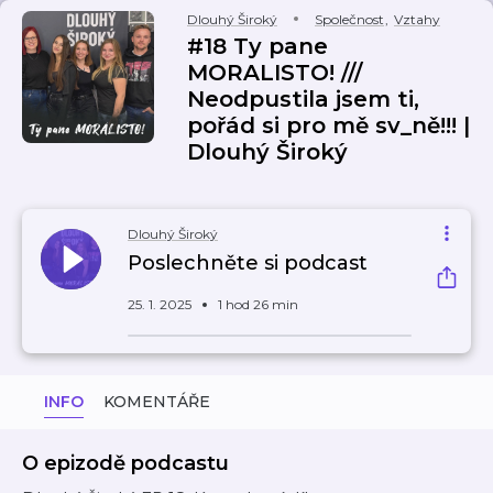
Dlouhý Široký
Společnost
,
Vztahy
#18 Ty pane
MORALISTO! ///
Neodpustila jsem ti,
pořád si pro mě sv_ně!!! |
Dlouhý Široký
Dlouhý Široký
Poslechněte si podcast
25. 1. 2025
1 hod 26 min
INFO
KOMENTÁŘE
O epizodě podcastu