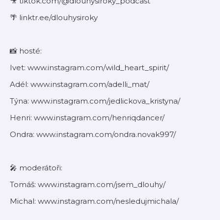
🎥 tiktok.com/@dlouhysiroky_podcast
🌴 linktr.ee/dlouhysiroky
📸 hosté:
Ivet: www.instagram.com/wild_heart_spirit/
Adél: www.instagram.com/adelli_mat/
Týna: www.instagram.com/jedlickova_kristyna/
Henri: www.instagram.com/henriqdancer/
Ondra: www.instagram.com/ondra.novak997/
🎤 moderátoři:
Tomáš: www.instagram.com/jsem_dlouhy/
Michal: www.instagram.com/nesledujmichala/