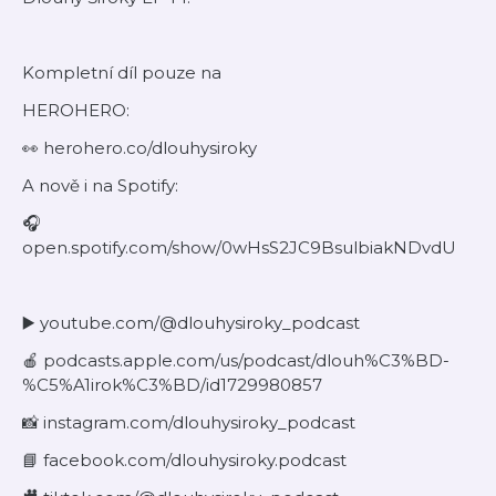
Kompletní díl pouze na
HEROHERO:
👀 herohero.co/dlouhysiroky
A nově i na Spotify:
🎧
open.spotify.com/show/0wHsS2JC9BsulbiakNDvdU
▶️ youtube.com/@dlouhysiroky_podcast
🍎 podcasts.apple.com/us/podcast/dlouh%C3%BD-
%C5%A1irok%C3%BD/id1729980857
📸 instagram.com/dlouhysiroky_podcast
📘 facebook.com/dlouhysiroky.podcast