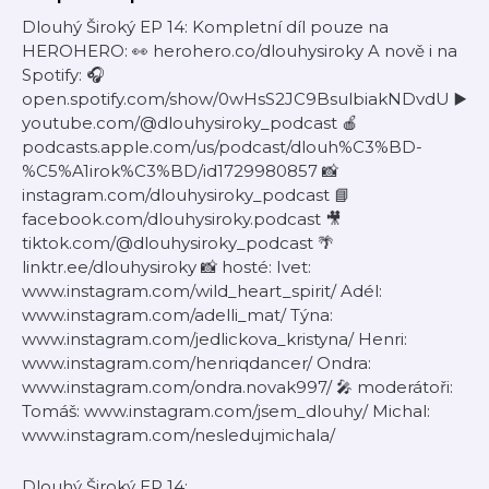
Dlouhý Široký EP 14: Kompletní díl pouze na
HEROHERO: 👀 herohero.co/dlouhysiroky A nově i na
Spotify: 🎧
open.spotify.com/show/0wHsS2JC9BsulbiakNDvdU ▶️
youtube.com/@dlouhysiroky_podcast 🍎
podcasts.apple.com/us/podcast/dlouh%C3%BD-
%C5%A1irok%C3%BD/id1729980857 📸
instagram.com/dlouhysiroky_podcast 📘
facebook.com/dlouhysiroky.podcast 🎥
tiktok.com/@dlouhysiroky_podcast 🌴
linktr.ee/dlouhysiroky 📸 hosté: Ivet:
www.instagram.com/wild_heart_spirit/ Adél:
www.instagram.com/adelli_mat/ Týna:
www.instagram.com/jedlickova_kristyna/ Henri:
www.instagram.com/henriqdancer/ Ondra:
www.instagram.com/ondra.novak997/ 🎤 moderátoři:
Tomáš: www.instagram.com/jsem_dlouhy/ Michal:
www.instagram.com/nesledujmichala/
Dlouhý Široký EP 14: