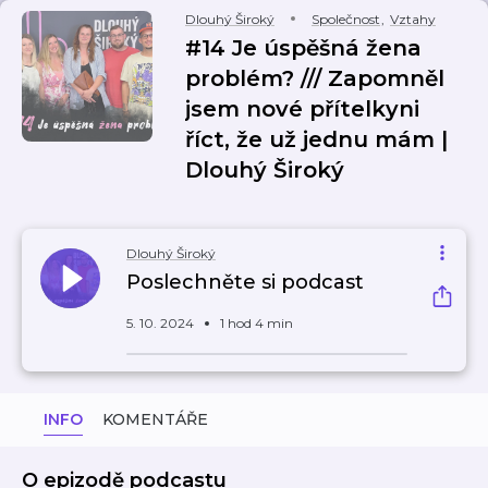
Dlouhý Široký
Společnost
,
Vztahy
#14 Je úspěšná žena
problém? /// Zapomněl
jsem nové přítelkyni
říct, že už jednu mám |
Dlouhý Široký
Dlouhý Široký
Poslechněte si podcast
5. 10. 2024
1 hod 4 min
INFO
KOMENTÁŘE
O epizodě podcastu