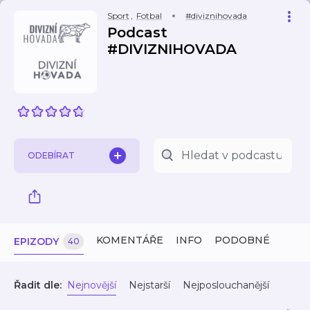
Sport
,
Fotbal
#diviznihovada
Podcast
#DIVIZNIHOVADA
ODEBÍRAT
KOMENTÁŘE
INFO
PODOBNÉ
EPIZODY
40
Řadit dle:
Nejnovější
Nejstarší
Nejposlouchanější