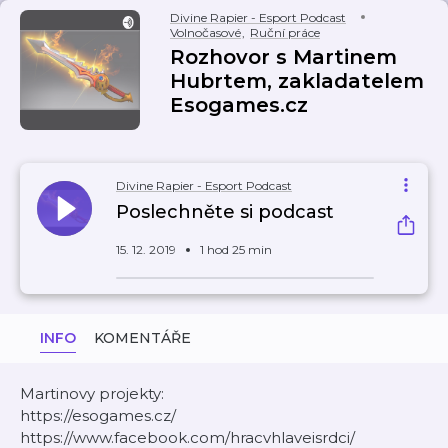
Divine Rapier - Esport Podcast
Volnočasové
,
Ruční práce
Rozhovor s Martinem
Hubrtem, zakladatelem
Esogames.cz
Divine Rapier - Esport Podcast
Poslechněte si podcast
15. 12. 2019
1 hod 25 min
INFO
KOMENTÁŘE
Martinovy projekty:
https://esogames.cz/
https://www.facebook.com/hracvhlaveisrdci/