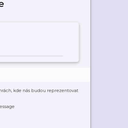
e
rách, kde nás budou reprezentovat
message