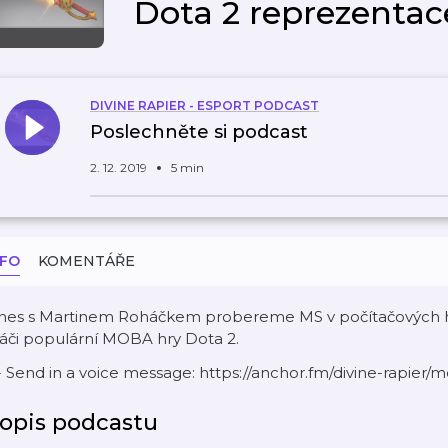
Dota 2 reprezentac
DIVINE RAPIER - ESPORT PODCAST
Poslechněte si podcast
2. 12. 2019
5 min
NFO
KOMENTÁŘE
nes s Martinem Roháčkem probereme MS v počítačových h
áči populární MOBA hry Dota 2.
- Send in a voice message: https://anchor.fm/divine-rapier/
opis podcastu