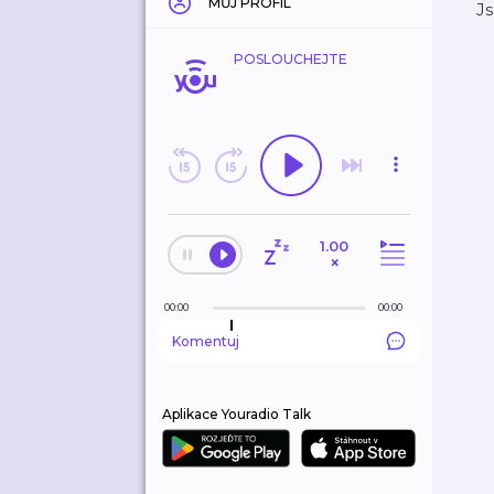
MŮJ PROFIL
J
POSLOUCHEJTE
1.00
×
00:00
00:00
Komentuj
Aplikace Youradio Talk