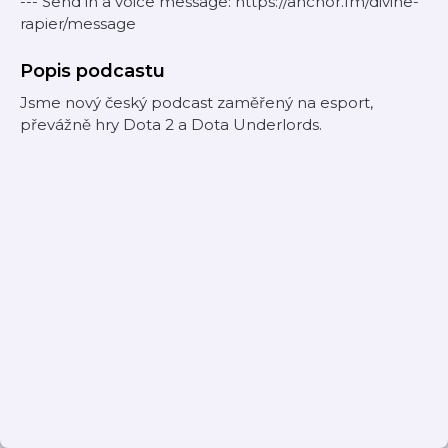
--- Send in a voice message: https://anchor.fm/divine-
rapier/message
Popis podcastu
Jsme nový český podcast zaměřený na esport,
převážně hry Dota 2 a Dota Underlords.