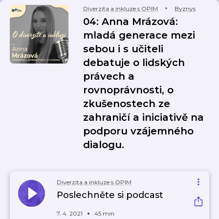
Diverzita a inkluze s OPIM
Byznys
04: Anna Mrázová:
mladá generace mezi
sebou i s učiteli
debatuje o lidských
právech a
rovnoprávnosti, o
zkušenostech ze
zahraničí a iniciativě na
podporu vzájemného
dialogu.
Diverzita a inkluze s OPIM
Poslechněte si podcast
7. 4. 2021
45 min