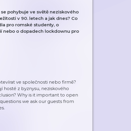
í se pohybuje ve světě neziskového
ežitosti v 90. letech a jak dnes? Co
dia pro romské studenty, o
dií nebo o dopadech lockdownu pro
 otevírat ve společnosti nebo firmě?
jí hosté z byznysu, neziskového
clusion? Why is it important to open
 questions we ask our guests from
es.