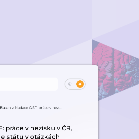
Basch z Nadace OSF: práce v nez...
: práce v nezisku v ČR,
le státu v otázkách