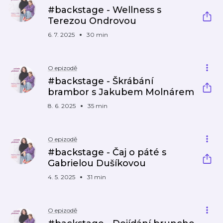
#backstage - Wellness s
Terezou Ondrovou
6. 7. 2025
30 min
O epizodě
#backstage - Škrábání
brambor s Jakubem Molnárem
8. 6. 2025
35 min
O epizodě
#backstage - Čaj o páté s
Gabrielou Dušíkovou
4. 5. 2025
31 min
O epizodě