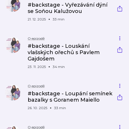
#backstage - Vyřezávání dýní
se Soňou Kalužovou
21. 12. 2025
33 min
O epizodě
#backstage - Louskání
vlašských ořechů s Pavlem
Gajdošem
23. 11. 2025
34 min
O epizodě
#backstage - Loupání semínek
bazalky s Goranem Maiello
26. 10. 2025
33 min
O epizodě