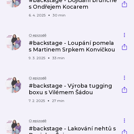
#backstage - Dojídání brunche
s Ondřejem Kocarem
6. 4. 2025
30 min
O epizodě
#backstage - Loupání pomela
s Martinem Srpkem Konvičkou
9. 3. 2025
33 min
O epizodě
#backstage - Výroba tugging
boxu s Vilémem Šádou
7. 2. 2025
27 min
O epizodě
#backstage - Lakování nehtů s