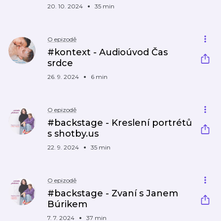
20. 10. 2024
35 min
O epizodě
#kontext - Audioúvod Čas
srdce
26. 9. 2024
6 min
O epizodě
#backstage - Kreslení portrétů
s shotby.us
22. 9. 2024
35 min
O epizodě
#backstage - Zvaní s Janem
Búrikem
7. 7. 2024
37 min