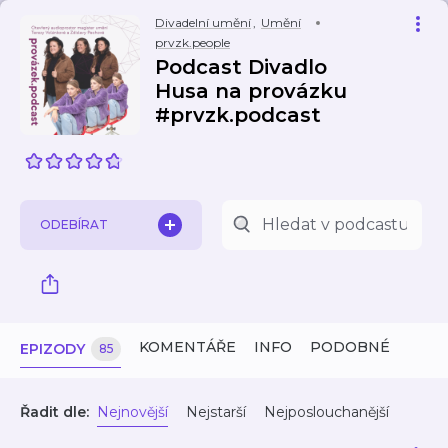
Divadelní umění
,
Umění
prvzk.people
Podcast Divadlo
Husa na provázku
#prvzk.podcast
ODEBÍRAT
KOMENTÁŘE
INFO
PODOBNÉ
EPIZODY
85
Řadit dle:
Nejnovější
Nejstarší
Nejposlouchanější