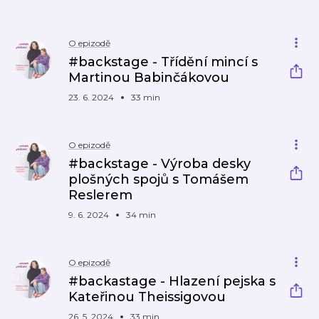
O epizodě
#backstage - Třídění mincí s
Martinou Babinčákovou
23. 6. 2024
33 min
O epizodě
#backstage - Výroba desky
plošných spojů s Tomášem
Reslerem
9. 6. 2024
34 min
O epizodě
#backastage - Hlazení pejska s
Kateřinou Theissigovou
26. 5. 2024
33 min