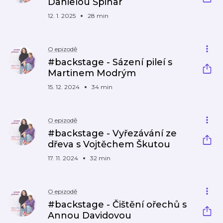
Danielou Špinar
12. 1. 2025
28 min
O epizodě
#backstage - Sázení pileí s
Martinem Modrým
15. 12. 2024
34 min
O epizodě
#backstage - Vyřezávání ze
dřeva s Vojtěchem Škutou
17. 11. 2024
32 min
O epizodě
#backstage - Čištění ořechů s
Annou Davidovou