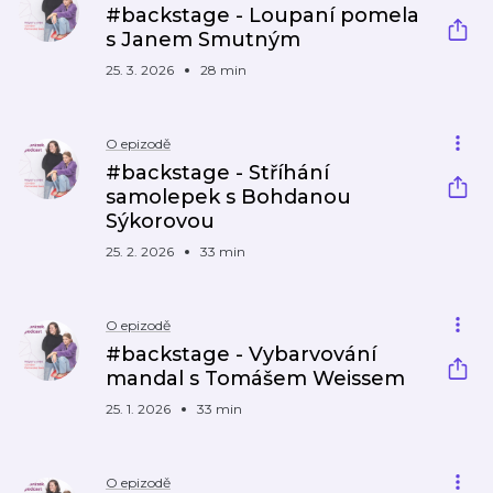
#backstage - Loupaní pomela
s Janem Smutným
25. 3. 2026
28 min
O epizodě
#backstage - Stříhání
samolepek s Bohdanou
Sýkorovou
25. 2. 2026
33 min
O epizodě
#backstage - Vybarvování
mandal s Tomášem Weissem
25. 1. 2026
33 min
O epizodě