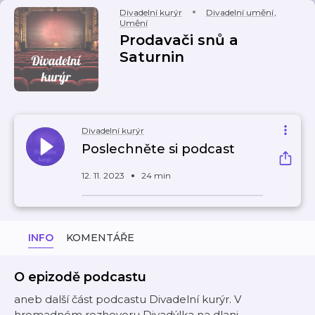
Divadelní kurýr
Divadelní umění
,
Umění
Prodavači snů a
Saturnin
Divadelní kurýr
Poslechněte si podcast
12. 11. 2023
24 min
INFO
KOMENTÁŘE
O epizodě podcastu
aneb další část podcastu Divadelní kurýr. V
hromadném rozhovoru Divadýlka na dlani