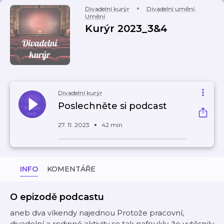
Divadelní kurýr
Divadelní umění
,
Umění
Kurýr 2023_3&4
Divadelní kurýr
Poslechněte si podcast
27. 11. 2023
42 min
INFO
KOMENTÁŘE
O epizodě podcastu
aneb dva víkendy najednou Protože pracovní,
divadelní a rodinné aktivity se tak nafoukly, že vytěsnily