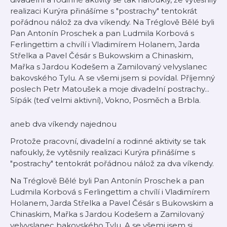
realizaci Kurýra přinášíme s "postrachy" tentokrát
pořádnou nálož za dva víkendy. Na Tréglově Bělé byli
Pan Antonín Proschek a pan Ludmila Korbová s
Ferlingettim a chvílí i Vladimírem Holanem, Jarda
Střelka a Pavel Čésár s Bukowskim a Chinaskim,
Mařka s Jardou Kodešem a Zamilovaný velvyslanec
bakovského Tylu. A se všemi jsem si povídal. Příjemný
poslech Petr Matoušek a moje divadelní postrachy...
Sípák (teď velmi aktivní), Vokno, Posměch a Brbla.
aneb dva víkendy najednou
Protože pracovní, divadelní a rodinné aktivity se tak
nafoukly, že vytěsnily realizaci Kurýra přinášíme s
"postrachy" tentokrát pořádnou nálož za dva víkendy.
Na Tréglově Bělé byli Pan Antonín Proschek a pan
Ludmila Korbová s Ferlingettim a chvílí i Vladimírem
Holanem, Jarda Střelka a Pavel Čésár s Bukowskim a
Chinaskim, Mařka s Jardou Kodešem a Zamilovaný
velvyslanec bakovského Tylu. A se všemi jsem si