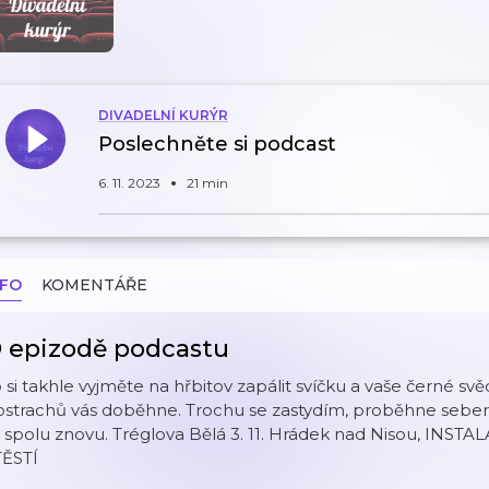
DIVADELNÍ KURÝR
Poslechněte si podcast
6. 11. 2023
21 min
NFO
KOMENTÁŘE
 epizodě podcastu
 si takhle vyjměte na hřbitov zapálit svíčku a vaše černé s
ostrachů vás doběhne. Trochu se zastydím, proběhne sebe
 spolu znovu. Tréglova Bělá 3. 11. Hrádek nad Nisou, INSTA
TĚSTÍ