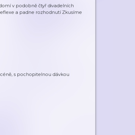
vědomí v podobně čtyř divadelních
reflexe a padne rozhodnutí Zkusíme
 scéně, s pochopitelnou dávkou