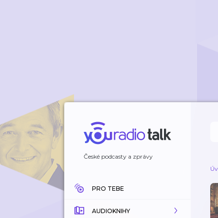
České podcasty a zprávy
Úv
PRO TEBE
AUDIOKNIHY