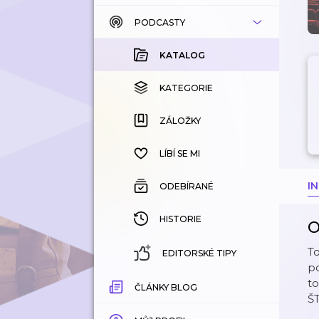
PODCASTY
KATALOG
KOUPENÉ
KATALOG
KATEGORIE
KATEGORIE
ZÁLOŽKY
ZÁLOŽKY
HISTORIE
LÍBÍ SE MI
I
ODEBÍRANÉ
HISTORIE
O
To
EDITORSKÉ TIPY
p
to
ČLÁNKY BLOG
Š