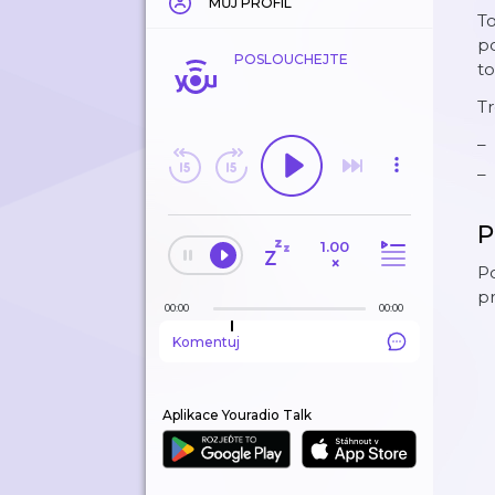
MŮJ PROFIL
To
p
POSLOUCHEJTE
to
Tr
P
1.00
×
Po
pr
00:00
00:00
Komentuj
Aplikace Youradio Talk