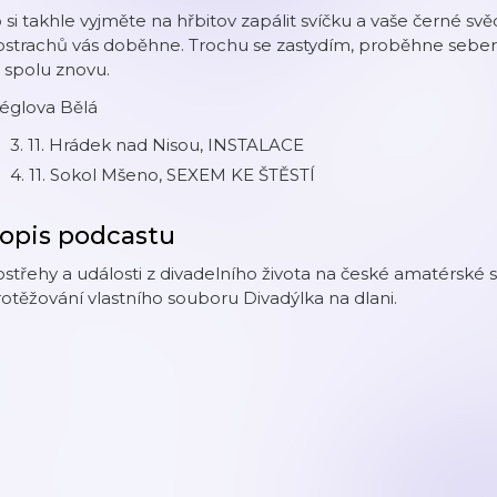
 si takhle vyjměte na hřbitov zapálit svíčku a vaše černé s
ostrachů vás doběhne. Trochu se zastydím, proběhne sebe
 spolu znovu.
églova Bělá
3. 11. Hrádek nad Nisou, INSTALACE
4. 11. Sokol Mšeno, SEXEM KE ŠTĚSTÍ
opis podcastu
střehy a události z divadelního života na české amatérské
otěžování vlastního souboru Divadýlka na dlani.