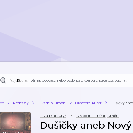
Najděte si:
od
Podcasty
Divadelní umění
Divadelní kurýr
Dušičky ane
Divadelní kurýr
Divadelní umění
,
Umění
Dušičky aneb Nový