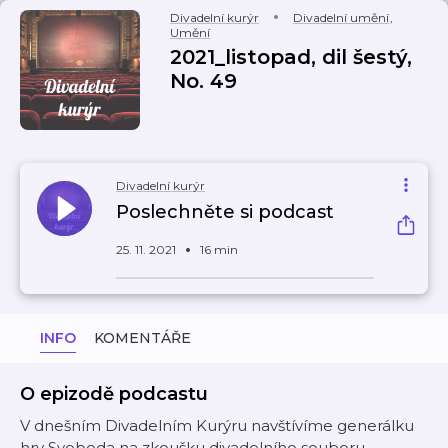
Divadelní kurýr
Divadelní umění
,
Umění
2021_listopad, dil šestý,
No. 49
Divadelní kurýr
Poslechněte si podcast
25. 11. 2021
16 min
INFO
KOMENTÁŘE
O epizodě podcastu
V dnešním Divadelním Kurýru navštívíme generálku
hry Svoboda na zkoušku divadelního souboru