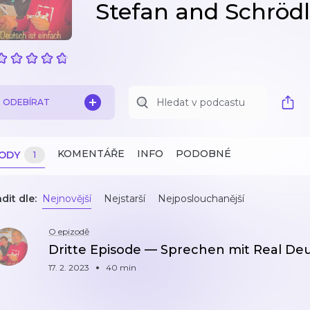
Stefan and Schrödl
ODEBÍRAT
KOMENTÁŘE
INFO
PODOBNÉ
ZODY
1
dit dle:
Nejnovější
Nejstarší
Nejposlouchanější
O epizodě
Dritte Episode — Sprechen mit Real De
17. 2. 2023
40 min