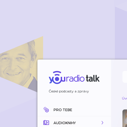
České podcasty a zprávy
Úv
PRO TEBE
AUDIOKNIHY