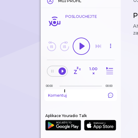
Už
MŮJ PROFIL
P
POSLOUCHEJTE
Ah
za
1.00
×
00:00
00:00
Komentuj
Aplikace Youradio Talk