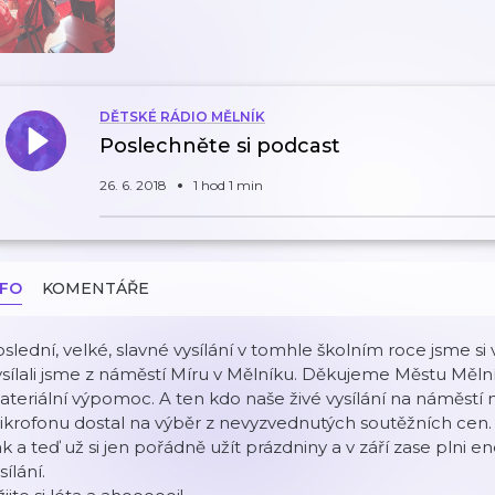
DĚTSKÉ RÁDIO MĚLNÍK
Poslechněte si podcast
26. 6. 2018
1 hod 1 min
NFO
KOMENTÁŘE
slední, velké, slavné vysílání v tomhle školním roce jsme si vy
sílali jsme z náměstí Míru v Mělníku. Děkujeme Městu Měln
teriální výpomoc. A ten kdo naše živé vysílání na náměstí na
krofonu dostal na výběr z nevyzvednutých soutěžních cen.
k a teď už si jen pořádně užít prázdniny a v září zase plni 
sílání.