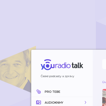
České podcasty a zprávy
Úv
PRO TEBE
AUDIOKNIHY