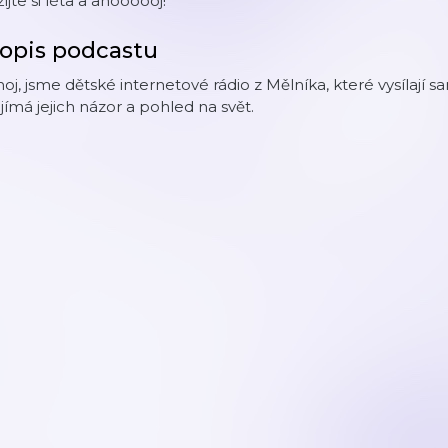
ijte si léta a ahoooooj!
opis podcastu
oj, jsme dětské internetové rádio z Mělníka, které vysílají
jímá jejich názor a pohled na svět.