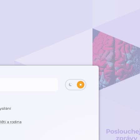
ysílání
ěti a rodina