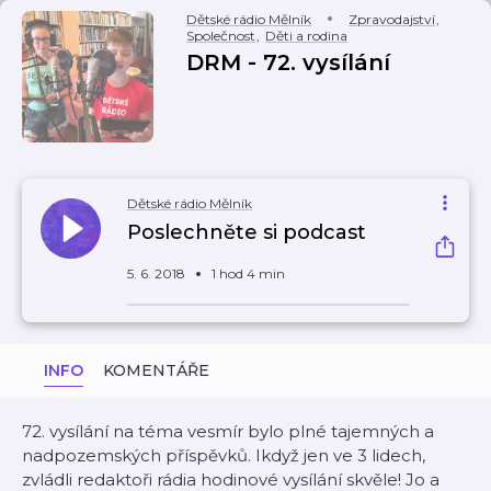
Dětské rádio Mělník
Zpravodajství
,
Společnost
,
Děti a rodina
DRM - 72. vysílání
Dětské rádio Mělník
Poslechněte si podcast
5. 6. 2018
1 hod 4 min
INFO
KOMENTÁŘE
72. vysílání na téma vesmír bylo plné tajemných a
nadpozemských příspěvků. Ikdyž jen ve 3 lidech,
zvládli redaktoři rádia hodinové vysílání skvěle! Jo a