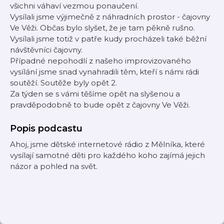
všichni váhaví vezmou ponaučení.
Vysílali jsme výjimečně z náhradních prostor - čajovny
Ve Věži. Občas bylo slyšet, že je tam pěkně rušno.
Vysílali jsme totiž v patře kudy procházeli také běžní
návštěvníci čajovny.
Případné nepohodlí z našeho improvizovaného
vysílání jsme snad vynahradili těm, kteří s námi rádi
soutěží. Soutěže byly opět 2.
Za týden se s vámi těšíme opět na slyšenou a
pravděpodobně to bude opět z čajovny Ve Věži.
Popis podcastu
Ahoj, jsme dětské internetové rádio z Mělníka, které
vysílají samotné děti pro každého koho zajímá jejich
názor a pohled na svět.