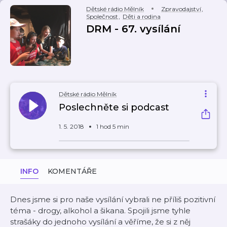
Dětské rádio Mělník
Zpravodajství
,
Společnost
,
Děti a rodina
DRM - 67. vysílání
Dětské rádio Mělník
Poslechněte si podcast
1. 5. 2018
1 hod 5 min
INFO
KOMENTÁŘE
Dnes jsme si pro naše vysílání vybrali ne příliš pozitivní
téma - drogy, alkohol a šikana. Spojili jsme tyhle
strašáky do jednoho vysílání a věříme, že si z něj