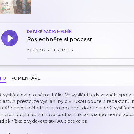
DĚTSKÉ RÁDIO MĚLNÍK
Poslechněte si podcast
27. 2. 2018
1 hod 12 min
NFO
KOMENTÁŘE
. vysílání bylo ta néma Itálie. Ve vysílání tedy zazněla spous
lasti. A přesto, že vysílání bylo v rukou pouze 3 redaktorů,
měř hodinu a čtvrt!!! o je za poslední dobu nejdelší vysílání 
hlášena byla opět i nová soutěž. Tak se nazapomeňte zúčas
dioknížka z vydavatelství Audioteka.cz