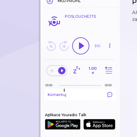
P
MŮJ PROFIL
Ah
POSLOUCHEJTE
za
1.00
×
00:00
00:00
Komentuj
Aplikace Youradio Talk