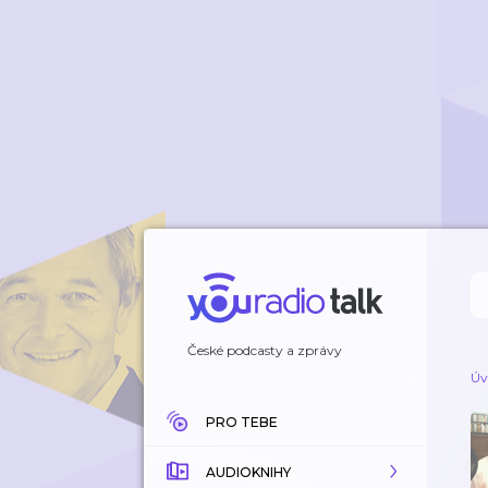
České podcasty a zprávy
Úv
PRO TEBE
AUDIOKNIHY