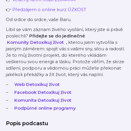
👉
⁠⁠⁠⁠⁠Předzájem o online kurz ÚZKOST ⁠⁠⁠⁠⁠
Od srdce do srdce, vaše Baru.
Líbil se vám záznam živého vysílání, který jste si právě
poslechli?
Přidejte se do jedinečné
⁠⁠⁠⁠⁠⁠⁠⁠⁠⁠⁠⁠⁠⁠⁠⁠⁠⁠⁠⁠
Komunity Detoxikuj život
,
kterou jsem vytvořila s
jasným záměrem: spojit vás s vašimi sny, silou a radostí.
Je to můj životní projekt, do kterého vkládám
veškerou svou energii a lásku. Protože věřím, že skrze
sdílení, podporu a vědomou práci můžete překonat
jakékoli překážky a žít život, který vás naplní.
⁠⁠⁠⁠⁠⁠⁠⁠⁠⁠⁠⁠⁠⁠⁠⁠⁠⁠⁠⁠
Web Detoxikuj život
⁠⁠⁠⁠⁠⁠⁠⁠⁠⁠⁠⁠⁠⁠⁠⁠⁠⁠⁠⁠
Facebook Detoxikuj život
⁠⁠⁠⁠⁠⁠⁠⁠⁠⁠⁠⁠⁠⁠⁠⁠⁠⁠⁠⁠
Komunita Detoxikuj život
⁠⁠⁠⁠⁠⁠⁠⁠⁠⁠⁠⁠⁠⁠⁠
Podpůrné online programy
Popis podcastu