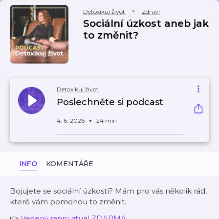
Detoxikuj život
Zdraví
Sociální úzkost aneb jak
to změnit?
Detoxikuj život
Poslechněte si podcast
4. 6. 2026
24 min
INFO
KOMENTÁŘE
Bojujete se sociální úzkostí? Mám pro vás několik rád,
které vám pomohou to změnit.
👉
⁠⁠⁠⁠⁠Vedený ranní rituál ZDARMA ⁠⁠⁠⁠⁠