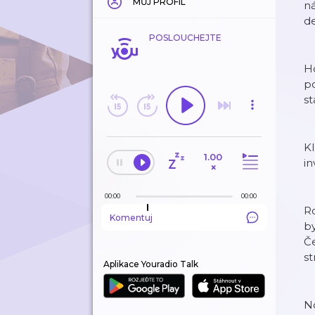
MŮJ PROFIL
ná
de
POSLOUCHEJTE
H
po
st
Kl
1.00
in
×
00:00
00:00
Ro
Komentuj
by
Če
st
Aplikace Youradio Talk
No