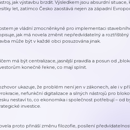
stroj, jak výstavbu brzdit. Výsledkem jsou absurdní situace, 
sítky let, zatímco Česko zaostává nejen za západní Evropo
ostem je vládní zmocněnkyně pro implementaci stavebního
pisuje, jak má novela změnit nepředvídatelný a roztříštěný 
avba může být v každé obci posuzována jinak.
íčem má být centralizace, jasnější pravidla a posun od „bloko
vestorům konečně řekne, co mají splnit.
zhovor ukazuje, že problém není jen v zákonech, ale i v p
rokracie, nefunkční digitalizace a silných nástrojů pro blok
sku nestaví to, co ekonomika i společnost potřebují – od by
rategické investice.
vela proto přináší změnu filozofie, posílení předvídatelnos