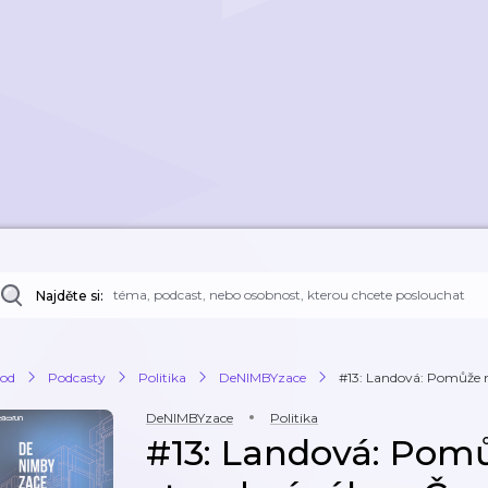
Najděte si:
od
Podcasty
Politika
DeNIMBYzace
#13: Landová: Pomůže n
DeNIMBYzace
Politika
#13: Landová: Pom