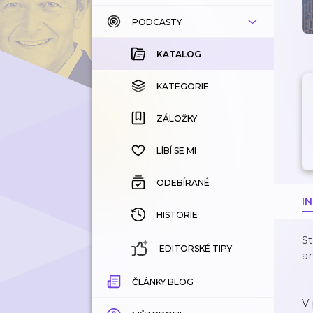
PODCASTY
KATALOG
KOUPENÉ
KATALOG
KATEGORIE
KATEGORIE
ZÁLOŽKY
ZÁLOŽKY
HISTORIE
LÍBÍ SE MI
ODEBÍRANÉ
I
HISTORIE
St
EDITORSKÉ TIPY
am
ČLÁNKY BLOG
V 