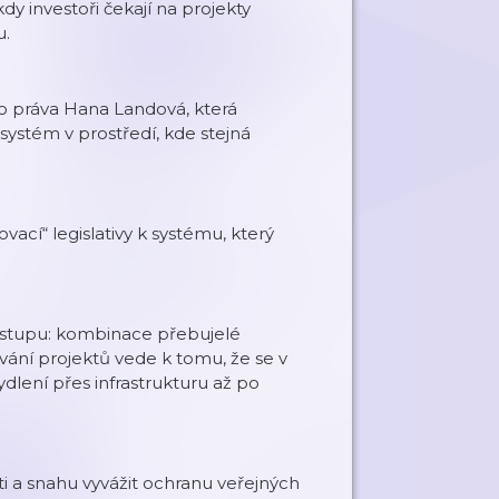
kdy investoři čekají na projekty
u.
 práva Hana Landová, která
systém v prostředí, kde stejná
vací“ legislativy k systému, který
řístupu: kombinace přebujelé
ování projektů vede k tomu, že se v
dlení přes infrastrukturu až po
ti a snahu vyvážit ochranu veřejných