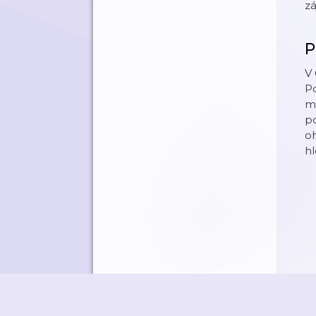
zá
P
V 
P
m
po
oh
hl