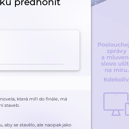
sku předhonit
novela, která míří do finále, má
ní staveb.
, aby se stavělo, ale naopak jako