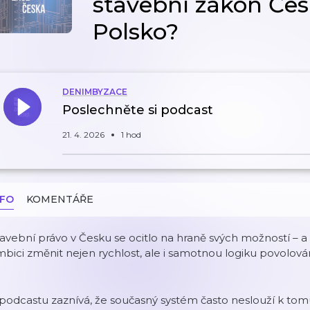
stavební zákon Če
Polsko?
DENIMBYZACE
Poslechněte si podcast
21. 4. 2026
1 hod
NFO
KOMENTÁŘE
avební právo v Česku se ocitlo na hraně svých možností – a 
bici změnit nejen rychlost, ale i samotnou logiku povolová
podcastu zaznívá, že současný systém často neslouží k tomu