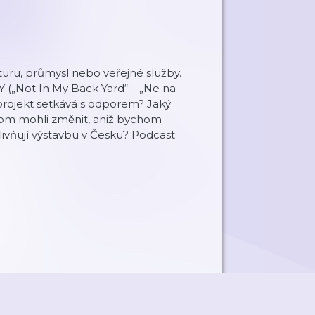
kturu, průmysl nebo veřejné služby.
„Not In My Back Yard“ – „Ne na
projekt setkává s odporem? Jaký
hom mohli změnit, aniž bychom
ovlivňují výstavbu v Česku? Podcast
.