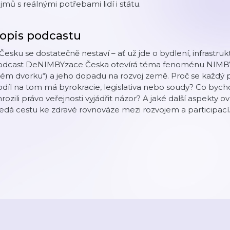
jmů s reálnými potřebami lidí i státu.
opis podcastu
Česku se dostatečně nestaví – ať už jde o bydlení, infrastru
odcast DeNIMBYzace Česka otevírá téma fenoménu NIMBY (
ém dvorku“) a jeho dopadu na rozvoj země. Proč se každý 
díl na tom má byrokracie, legislativa nebo soudy? Co byc
rozili právo veřejnosti vyjádřit názor? A jaké další aspekty 
edá cestu ke zdravé rovnováze mezi rozvojem a participací