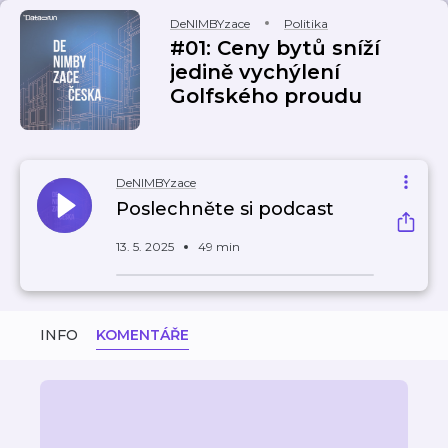
DeNIMBYzace
Politika
#01: Ceny bytů sníží
jedině vychýlení
Golfského proudu
DeNIMBYzace
Poslechněte si podcast
13. 5. 2025
49 min
INFO
KOMENTÁŘE