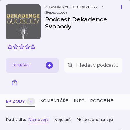
Zpravodajství
,
Politické zprávy
Step.svoboda
Podcast Dekadence
Svobody
ODEBÍRAT
KOMENTÁŘE
INFO
PODOBNÉ
EPIZODY
16
Řadit dle:
Nejnovější
Nejstarší
Nejposlouchanější