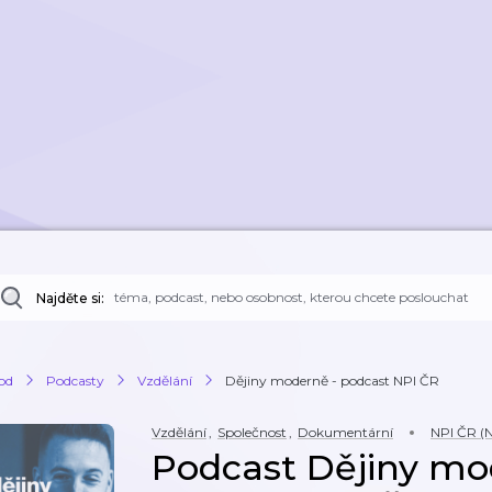
Najděte si:
od
Podcasty
Vzdělání
Dějiny moderně - podcast NPI ČR
Vzdělání
,
Společnost
,
Dokumentární
NPI ČR (N
Podcast Dějiny mo