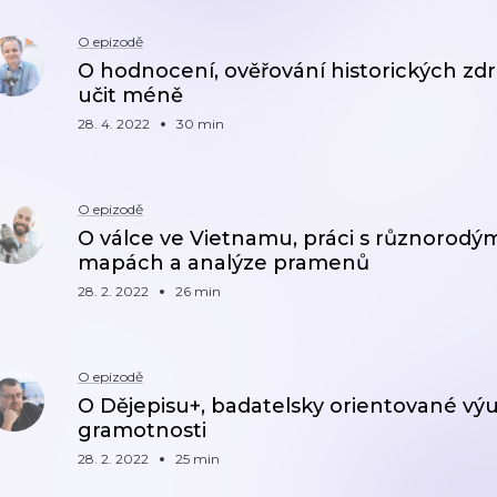
O epizodě
O hodnocení, ověřování historických zdr
učit méně
28. 4. 2022
30 min
O epizodě
O válce ve Vietnamu, práci s různorodým
mapách a analýze pramenů
28. 2. 2022
26 min
O epizodě
O Dějepisu+, badatelsky orientované výu
gramotnosti
28. 2. 2022
25 min