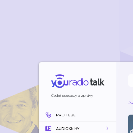
České podcasty a zprávy
Úv
PRO TEBE
AUDIOKNIHY