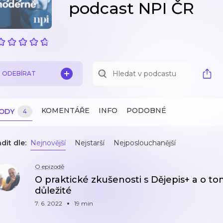
podcast NPI ČR
ODEBÍRAT
KOMENTÁŘE
INFO
PODOBNÉ
ZODY
4
dit dle:
Nejnovější
Nejstarší
Nejposlouchanější
O epizodě
O praktické zkušenosti s Dějepis+ a o to
důležité
7. 6. 2022
19 min