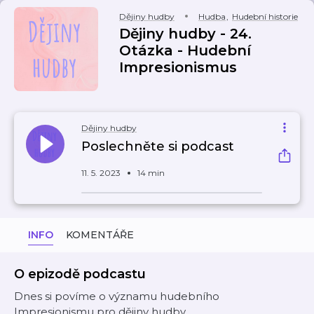
Dějiny hudby
Hudba
,
Hudební historie
Dějiny hudby - 24.
Otázka - Hudební
Impresionismus
Dějiny hudby
Poslechněte si podcast
11. 5. 2023
14 min
INFO
KOMENTÁŘE
O epizodě podcastu
Dnes si povíme o významu hudebního
Impresionismu pro dějiny hudby.