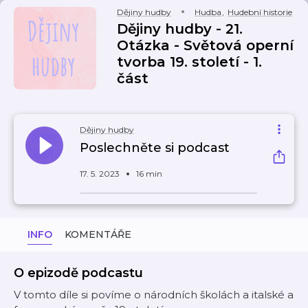
Dějiny hudby
Hudba
,
Hudební historie
Dějiny hudby - 21.
Otázka - Světová operní
tvorba 19. století - 1.
část
Dějiny hudby
Poslechněte si podcast
17. 5. 2023
16 min
INFO
KOMENTÁŘE
O epizodě podcastu
V tomto díle si povíme o národních školách a italské a