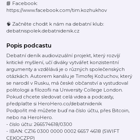
📘 Facebook:
https://www.facebook.com/tim.kozhukhov
🧠 Začněte chodit k nám na debatní klub:
debatnispolek.debatnidenik.cz
Popis podcastu
Debatní deník audiovizuální projekt, který rozvíjí
kritické myšlení, učí diváky vytvářet konzistentní
argumenty a vzdělává je o různých společenských
otázkách. Autorem kanálu je Timofej Kožuchov, který
se narodil v Rusku, má české občanství a vystudoval
politologii a filozofii na University College London.
Pokud chcete sledovat celá videa a podcasty,
předplaťte si HeroHero.co/debatnidenik
Podpořit mě můžete buď na číslo účtu, přes Bitcoin,
nebo na HeroHero.
- číslo účtu: 266574618/0300
- IBAN: CZ16 0300 0000 0002 6657 4618 (SWIFT
CEKOCZPP)