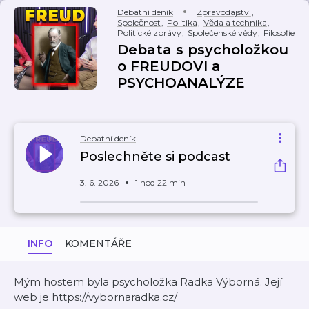
Debatní deník
Zpravodajství
,
Společnost
,
Politika
,
Věda a technika
,
Politické zprávy
,
Společenské vědy
,
Filosofie
Debata s psycholožkou
o FREUDOVI a
PSYCHOANALÝZE
Debatní deník
Poslechněte si podcast
3. 6. 2026
1 hod 22 min
INFO
KOMENTÁŘE
Mým hostem byla psycholožka Radka Výborná. Její
web je https://vybornaradka.cz/