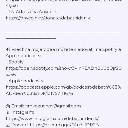
4sj3ar
- LN Adresa na Anycoin:
https://anycoin.cz/donate/debatnidenik
___________________________________________________
______________________
🔊 Všechna moje videa můžete sledovat i na Spotify a
Apple podcasts:
- Spotify:
https://open.spotify.com/show/3VlnPEADnB0CqQjr5U
aJS6
- Apple podcasts:
https://podcasts.apple.com/gb/podcast/debatn%C3%
AD-den%C3%ADk/id1757111676
📩 Email: timkozuchov@gmail.com
📱 Instagram:
https://www.instagram.com/debatni_denik/
💻 Discord: https://discord.gg/K64u7UDP2B