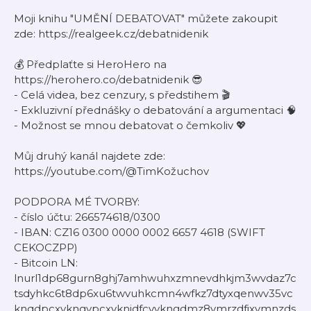
Moji knihu "UMĚNÍ DEBATOVAT" můžete zakoupit
zde: https://realgeek.cz/debatnidenik
💰 Předplaťte si HeroHero na
https://herohero.co/debatnidenik 😎
- Celá videa, bez cenzury, s předstihem 🎬
- Exkluzivní přednášky o debatování a argumentaci 🧠
- Možnost se mnou debatovat o čemkoliv 💖
Můj druhý kanál najdete zde:
https://youtube.com/@TimKožuchov
PODPORA MÉ TVORBY:
- číslo účtu: 266574618/0300
- IBAN: CZ16 0300 0000 0002 6657 4618 (SWIFT
CEKOCZPP)
- Bitcoin LN:
lnurl1dp68gurn8ghj7amhwuhxzmnevdhkjm3wvdaz7c
tsdyhkc6t8dp6xu6twvuhkcmn4wfkz7dtyxqenwv35vc
knqdpcxvkngvpcxvknjdfcvvkngdmz8ymrzdfjxymnzds