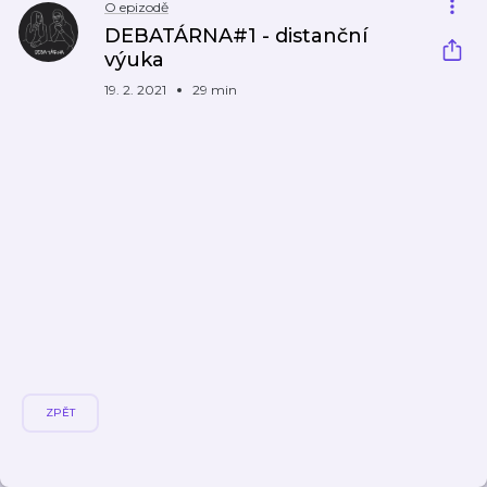
O epizodě
DEBATÁRNA#1 - distanční
výuka
19. 2. 2021
29 min
ZPĚT