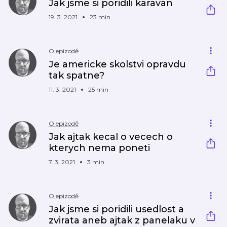
Jak jsme si poridili karavan
19. 3. 2021
23 min
O epizodě
Je americke skolstvi opravdu
tak spatne?
11. 3. 2021
25 min
O epizodě
Jak ajtak kecal o vecech o
kterych nema poneti
7. 3. 2021
3 min
O epizodě
Jak jsme si poridili usedlost a
zvirata aneb ajtak z panelaku v