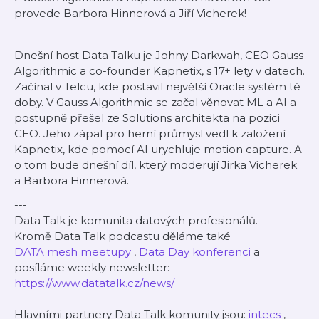
provede Barbora Hinnerová a Jiří Vicherek!
Dnešní host Data Talku je Johny Darkwah, CEO Gauss
Algorithmic a co-founder Kapnetix, s 17+ lety v datech.
Začínal v Telcu, kde postavil největší Oracle systém té
doby. V Gauss Algorithmic se začal věnovat ML a AI a
postupně přešel ze Solutions architekta na pozici
CEO. Jeho zápal pro herní průmysl vedl k založení
Kapnetix, kde pomocí AI urychluje motion capture. A
o tom bude dnešní díl, který moderují Jirka Vicherek
a Barbora Hinnerová.
---
Data Talk je komunita datových profesionálů.
Kromě Data Talk podcastu děláme také
DATA mesh meetupy
,
Data Day konferenci
a
posíláme weekly newsletter:
https://www.datatalk.cz/news/
Hlavními partnery Data Talk komunity jsou:
intecs
,