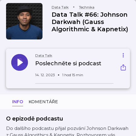
Data Talk
Technika
Data Talk #66: Johnson
Darkwah (Gauss
Algorithmic & Kapnetix)
Data Talk
Poslechněte si podcast
14. 12. 2023
1 hod 15 min
INFO
KOMENTÁŘE
O epizodě podcastu
Do dalšího podcastu přijal pozvání Johnson Darkwah
z Gauss Algorithics & Kapnetix. Rozhovorem vás