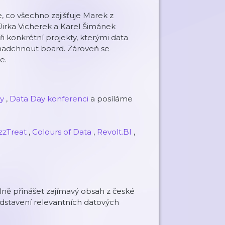
, co všechno zajišťuje Marek z
 Jirka Vicherek a Karel Šimánek
 konkrétní projekty, kterými data
ty nadchnout board. Zároveň se
e.
y
,
Data Day konferenci
a posíláme
zzTreat
,
Colours of Data
,
Revolt.BI
,
ně přinášet zajímavý obsah z české
dstavení relevantních datových