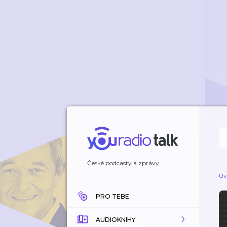
České podcasty a zprávy
Úv
PRO TEBE
AUDIOKNIHY