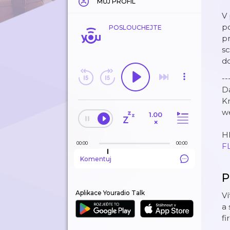
MŮJ PROFIL
V 
po
POSLOUCHEJTE
pr
sc
do
--
Da
K
w
1.00
×
Hl
00:00
00:00
F
Komentuj
P
Aplikace Youradio Talk
Ví
a 
fi