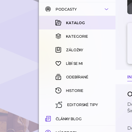
PODCASTY
KATALOG
KOUPENÉ
KATALOG
KATEGORIE
KATEGORIE
ZÁLOŽKY
ZÁLOŽKY
HISTORIE
LÍBÍ SE MI
I
ODEBÍRANÉ
HISTORIE
O
Do
EDITORSKÉ TIPY
Š
ČLÁNKY BLOG
Do