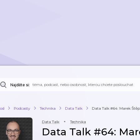
Najděte si:
od
Podcasty
Technika
Data Talk
Data Talk #64: Marek Št
Data Talk
Technika
Data Talk #64: Ma