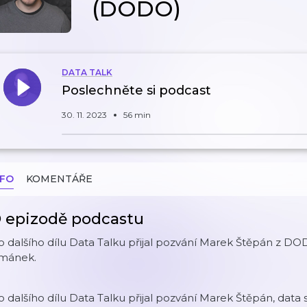
(DODO)
DATA TALK
Poslechněte si podcast
30. 11. 2023
56 min
NFO
KOMENTÁŘE
 epizodě podcastu
 dalšího dílu Data Talku přijal pozvání Marek Štěpán z DOD
imánek.
 dalšího dílu Data Talku přijal pozvání Marek Štěpán, data 