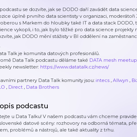
podcastu se dozvíte, jak se DODO daří zavádět data science
zice úplně prvního data scientisty v organizaci, moderátoři
oberou s Markem do hloubky také IT a data stack DODO, tři
ience vykopli, i to, jak bylo těžké pro data science projek
zvíte, jak DODO mění stážisty v BI oddělení na zaměstnanc
-
ta Talk je komunita datových profesionálů.
romě Data Talk podcastu děláme také
DATA mesh meetup
eekly newsletter:
https://www.datatalk.cz/news/
avními partnery Data Talk komunity jsou:
intecs
,
Allwyn
,
Bi
LO
,
Direct
,
Data Brothers
opis podcastu
tejte u Data Talku! V našem podcastu vám chceme pravidel
slovenské datové scény: rozhovory na odborná témata, pře
rem, problémů a nástrojů, ale také aktuality z trhu.