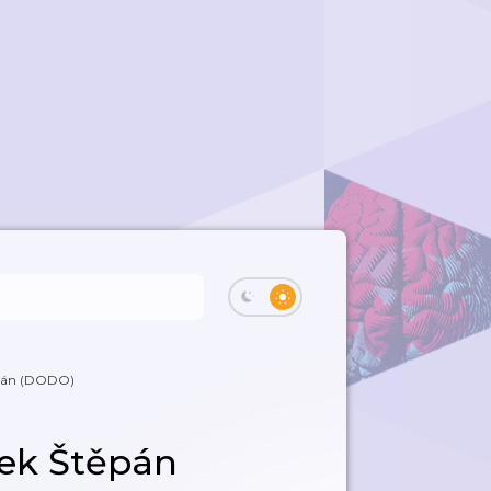
ěpán (DODO)
rek Štěpán