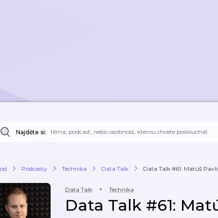
Najděte si:
od
Podcasty
Technika
Data Talk
Data Talk #61: Matúš Pavl
Data Talk
Technika
Data Talk #61: Mat