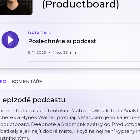
(Productboard)
DATA TALK
Poslechněte si podcast
9. 11. 2023
1 hod 35 min
NFO
KOMENTÁŘE
 epizodě podcastu
stem Data Talku je tentokrát Matúš Pavliščák, Data Analyti
cherek a Hynek Walner probírají s Matušem jeho kariéru –
roductboard, Deepnote a Shipmonk zpátky do Productboardu
batikaly a jak najít dobré místo, i když na něj není vypsaný i
astního týmu.