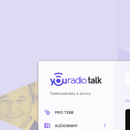
České podcasty a zprávy
Úv
PRO TEBE
AUDIOKNIHY