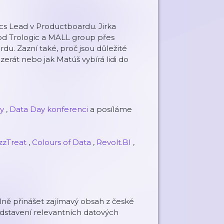
cs Lead v Productboardu. Jirka
 od Trologic a MALL group přes
. Zazní také, proč jsou důležité
nzerát nebo jak Matúš vybírá lidi do
y
,
Data Day konferenci
a posíláme
zzTreat
,
Colours of Data
,
Revolt.BI
,
ně přinášet zajímavý obsah z české
dstavení relevantních datových