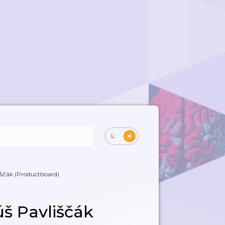
iščák (Productboard)
úš Pavliščák