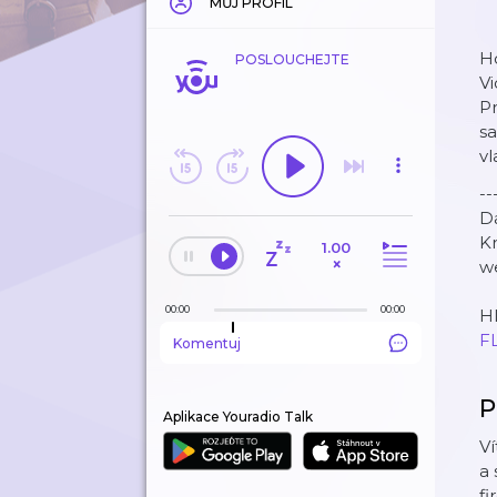
MŮJ PROFIL
Ho
POSLOUCHEJTE
Vi
P
sa
vl
--
Da
K
1.00
×
w
00:00
00:00
Hl
F
Komentuj
P
Aplikace Youradio Talk
Ví
a 
fi