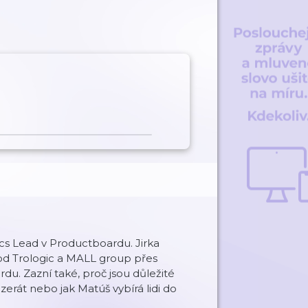
cs Lead v Productboardu. Jirka
 od Trologic a MALL group přes
. Zazní také, proč jsou důležité
nzerát nebo jak Matúš vybírá lidi do