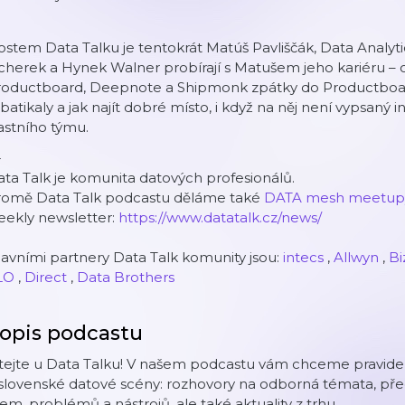
stem Data Talku je tentokrát Matúš Pavliščák, Data Analyti
cherek a Hynek Walner probírají s Matušem jeho kariéru –
roductboard, Deepnote a Shipmonk zpátky do Productboardu
batikaly a jak najít dobré místo, i když na něj není vypsaný i
astního týmu.
-
ta Talk je komunita datových profesionálů.
romě Data Talk podcastu děláme také
DATA mesh meetup
eekly newsletter:
https://www.datatalk.cz/news/
avními partnery Data Talk komunity jsou:
intecs
,
Allwyn
,
Bi
LO
,
Direct
,
Data Brothers
opis podcastu
tejte u Data Talku! V našem podcastu vám chceme pravidel
slovenské datové scény: rozhovory na odborná témata, pře
rem, problémů a nástrojů, ale také aktuality z trhu.