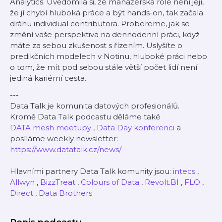
Analytics. Uvědomila si, že manažerská role není její,
že jí chybí hluboká práce a být hands-on, tak začala
dráhu individual contributora. Probereme, jak se
změní vaše perspektiva na dennodenní práci, když
máte za sebou zkušenost s řízením. Uslyšíte o
predikčních modelech v Notinu, hluboké práci nebo
o tom, že mít pod sebou stále větší počet lidí není
jediná kariérní cesta.
---
Data Talk je komunita datových profesionálů.
Kromě Data Talk podcastu děláme také
DATA mesh meetupy
,
Data Day konferenci
a
posíláme weekly newsletter:
https://www.datatalk.cz/news/
Hlavními partnery Data Talk komunity jsou:
intecs
,
Allwyn
,
BizzTreat
,
Colours of Data
,
Revolt.BI
,
FLO
,
Direct
,
Data Brothers