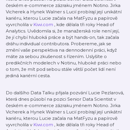
českém e-commerce zázraku jménem Notino. Jirka
Vicherek a Hynek Walner s Lucií probírají její unikátní
kariéru, kterou Lucie začala na MatFyzu a papírově
vyvrcholila v
Kiwi.com
, kde dělala tři roky Head of
Analytics. Uvědomila si, že manažerská role není její,
že jí chybí hluboká práce a být hands-on, tak začala
dráhu individual contributora. Probereme, jak se
změní vaše perspektiva na dennodenní práci, když
máte za sebou zkušenost s řízením. Uslyšíte o
predikčních modelech v Notinu, hluboké práci nebo
o tom, že mít pod sebou stále větší počet lidí není
jediná kariérní cesta.
Do dalšího Data Talku přijala pozvání Lucie Pezlarová,
která dnes působí na pozici Senior Data Scientist v
českém e-commerce zázraku jménem Notino. Jirka
Vicherek a Hynek Walner s Lucií probírají její unikátní
kariéru, kterou Lucie začala na MatFyzu a papírově
vyvrcholila v
Kiwi.com
, kde dělala tři roky Head of