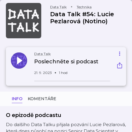
Data Talk
Technika
Data Talk #54: Lucie
Pezlarová (Notino)
Data Talk
Poslechněte si podcast
21. 9. 2023
1 hod
INFO
KOMENTÁŘE
O epizodě podcastu
Do dalšího Data Talku přijala pozvání Lucie Pezlarová,
která dnes působí na pozici Senior Data Scientist v