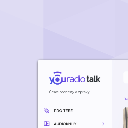
České podcasty a zprávy
Úv
PRO TEBE
AUDIOKNIHY