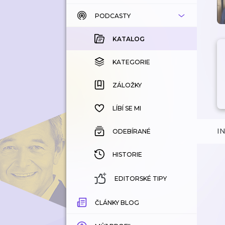
PODCASTY
KATALOG
KOUPENÉ
KATALOG
KATEGORIE
KATEGORIE
ZÁLOŽKY
ZÁLOŽKY
HISTORIE
LÍBÍ SE MI
I
ODEBÍRANÉ
HISTORIE
EDITORSKÉ TIPY
ČLÁNKY BLOG