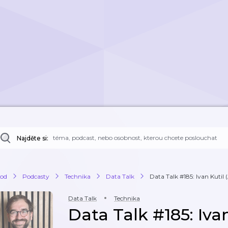
Najděte si:
od
Podcasty
Technika
Data Talk
Data Talk #185: Ivan Kutil 
Data Talk
Technika
Data Talk #185: Ivan